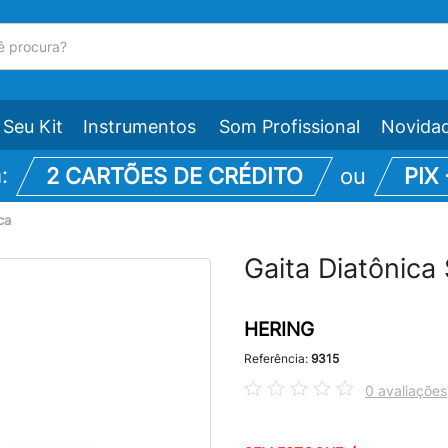
Seu Kit
Instrumentos
Som Profissional
Novida
m:
2 CARTÕES DE CRÉDITO
ou
PIX
ca
Gaita Diatônic
HERING
Referência:
9315
0 avaliações