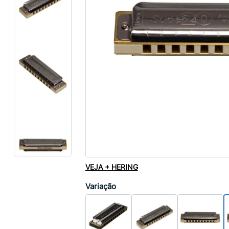
VEJA + HERING
Variação