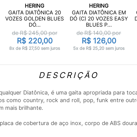
HERING
HERING
GAITA DIATÔNICA 20
GAITA DIATÔNICA EM
VOZES GOLDEN BLUES
DÓ (C) 20 VOZES EASY
DÓ...
BLUES P...
de R$
245,00
por
de R$
140,00
por
R$ 220,00
R$ 126,00
8x de R$ 27,50 sem juros
5x de R$ 25,20 sem juros
DESCRIÇÃO
alquer Diatônica, é uma gaita apropriada para toc
los como country, rock and roll, pop, funk entre ou
 mais brilhante.
placa de cobertura de aço inox, corpo de ABS doura