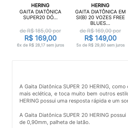
HERING
HERING
A
GAITA DIATÔNICA
GAITA DIATÔNICA EM
UXE
SUPER20 DÓ...
SI(B) 20 VOZES FREE
BLUES...
r
de R$
185,00
por
de R$
169,00
por
R$ 169,00
R$ 149,00
ros
6x de R$ 28,17 sem juros
5x de R$ 29,80 sem juros
A Gaita Diatônica SUPER 20 HERING, como qu
mais eclética, e toca muito bem outros esti
HERING possui uma resposta rápida e um som
A Gaita Diatônica SUPER 20 HERING possui 
de 0,90mm, palheta de latão.