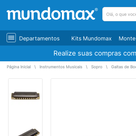
(pesquisar)
Departamentos
Kits Mundomax
Monte 
Realize suas compras co
Página Inicial
\
Instrumentos Musicais
\
Sopro
\
Gaitas de Bo