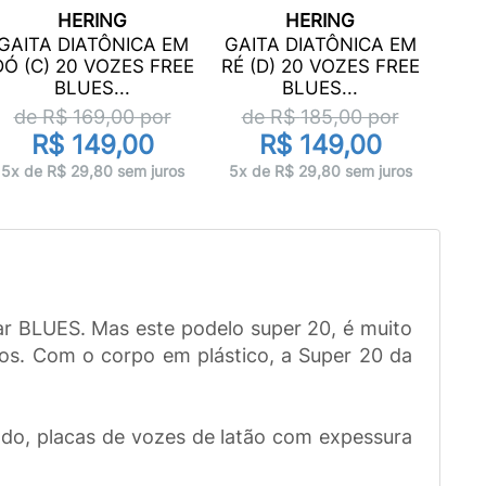
HERING
HERING
GAI
GAITA DIATÔNICA EM
GAITA DIATÔNICA EM
MÍ 
DÓ (C) 20 VOZES FREE
RÉ (D) 20 VOZES FREE
BLUES...
BLUES...
d
de R$
169,00
por
de R$
185,00
por
R$ 149,00
R$ 149,00
5x 
5x de R$ 29,80 sem juros
5x de R$ 29,80 sem juros
ar BLUES. Mas este podelo super 20, é muito
tros. Com o corpo em plástico, a Super 20 da
do, placas de vozes de latão com expessura