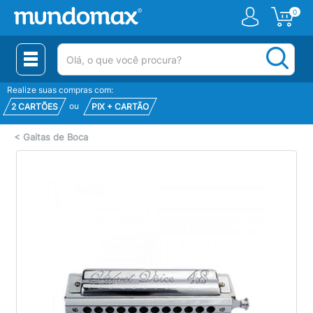
0
(pesquisar)
Realize suas compras com:
ou
2 CARTÕES
PIX + CARTÃO
<
Gaitas de Boca