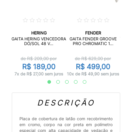
HERING
FENDER
NAL
GAITA
GAITA HERING VENCEDORA
GAITA FENDER GROOVE
...
DÓ/SOL 48 V...
PRO CHROMATIC 1...
or
d
de R$
209,00
por
de R$
629,00
por
0
R$ 189,00
R$ 499,00
 juros
10x d
7x de R$ 27,00 sem juros
10x de R$ 49,90 sem juros
DESCRIÇÃO
Placa de cobertura de latão com recobrimento
em cromo, corpo na cor preta em polímetro
especial com alta capacidade de vedação e