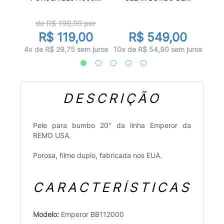
de R$
199,99
por
0
R$ 119,00
R$ 549,00
juros
10x d
4x de R$ 29,75 sem juros
10x de R$ 54,90 sem juros
DESCRIÇÃO
Pele para bumbo 20" da linha Emperor da
REMO USA.
Porosa, filme duplo, fabricada nos EUA.
CARACTERÍSTICAS
Modelo:
Emperor BB112000