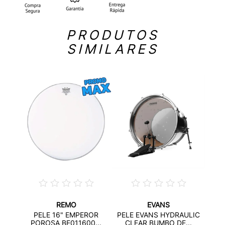
PRODUTOS
SIMILARES
REMO
EVANS
 HD
PE
PELE 16" EMPEROR
PELE EVANS HYDRAULIC
...
POROSA BE011600...
CLEAR BUMBO DE...