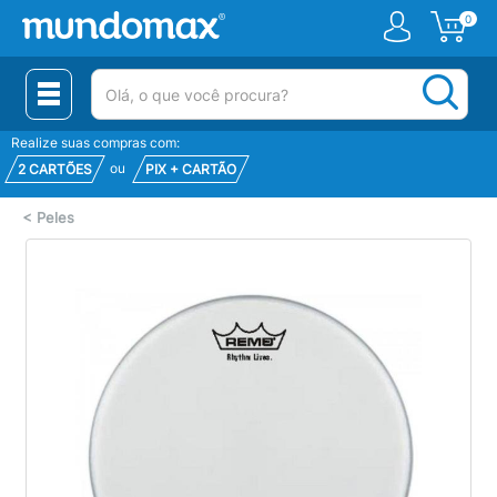
0
(pesquisar)
Realize suas compras com:
ou
2 CARTÕES
PIX + CARTÃO
<
Peles