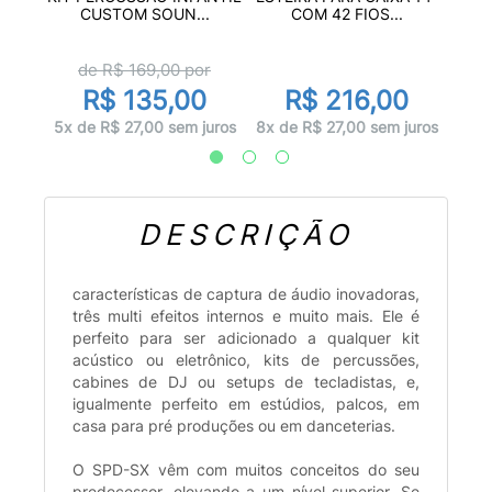
.
CUSTOM SOUN...
COM 42 FIOS...
r
d
de R$
169,00
por
0
R$ 135,00
R$ 216,00
juros
10x d
5x de R$ 27,00 sem juros
8x de R$ 27,00 sem juros
DESCRIÇÃO
características de captura de áudio inovadoras,
três multi efeitos internos e muito mais. Ele é
perfeito para ser adicionado a qualquer kit
acústico ou eletrônico, kits de percussões,
cabines de DJ ou setups de tecladistas, e,
igualmente perfeito em estúdios, palcos, em
casa para pré produções ou em danceterias.
O SPD-SX vêm com muitos conceitos do seu
predecessor, elevando a um nível superior. Se