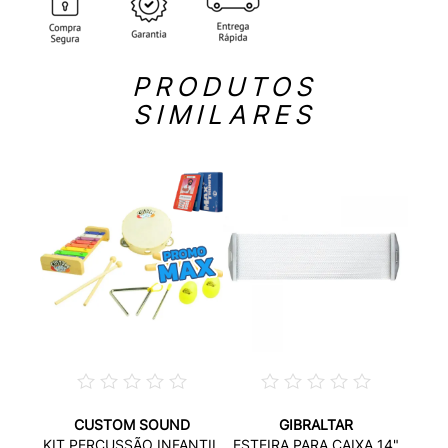
PRODUTOS
SIMILARES
CUSTOM SOUND
GIBRALTAR
HASTE
ESTE
KIT PERCUSSÃO INFANTIL
ESTEIRA PARA CAIXA 14"