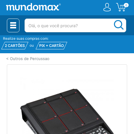
0
(pesquisar)
Realize suas compras com:
ou
2 CARTÕES
PIX + CARTÃO
<
Outros de Percussao