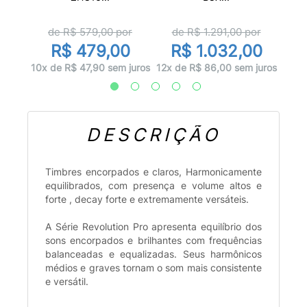
r
d
de R$
579,00
por
de R$
1.291,00
por
0
R$ 479,00
R$ 1.032,00
 juros
10x d
10x de R$ 47,90 sem juros
12x de R$ 86,00 sem juros
DESCRIÇÃO
Timbres encorpados e claros, Harmonicamente
equilibrados, com presença e volume altos e
forte , decay forte e extremamente versáteis.
A Série Revolution Pro apresenta equilíbrio dos
sons encorpados e brilhantes com frequências
balanceadas e equalizadas. Seus harmônicos
médios e graves tornam o som mais consistente
e versátil.