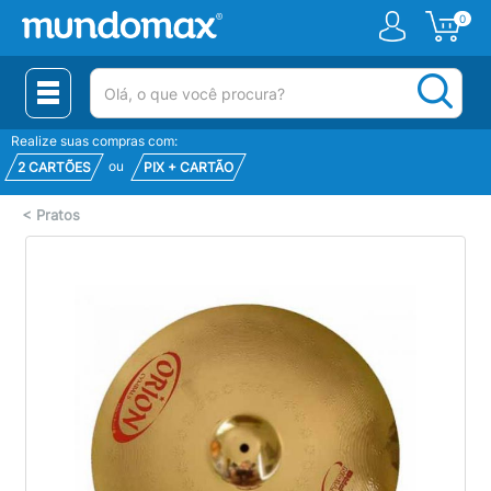
0
(pesquisar)
Realize suas compras com:
ou
2 CARTÕES
PIX + CARTÃO
<
Pratos