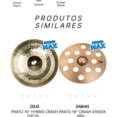
PRODUTOS
SIMILARES
ZEUS
SABIAN
"
P
PRATO 16" HYBRID CRASH
PRATO 16" CRASH 41600X
20...
C
ZHC16...
B8X...