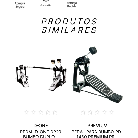
PRODUTOS
SIMILARES
D-ONE
PREMIUM
MBO
P
PEDAL D-ONE DP20
PEDAL PARA BUMBO PD-
L...
CUS
BUMBO DUPLO...
1450 PREMIUM PR...