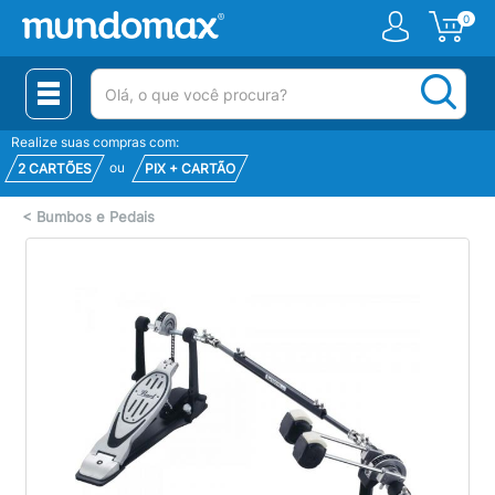
0
(pesquisar)
Realize suas compras com:
ou
2 CARTÕES
PIX + CARTÃO
<
Bumbos e Pedais