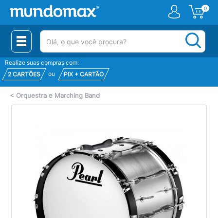
0
(pesquisar)
Realize suas compras com:
ou
2 CARTÕES
PIX + CARTÃO
<
Orquestra e Marching Band