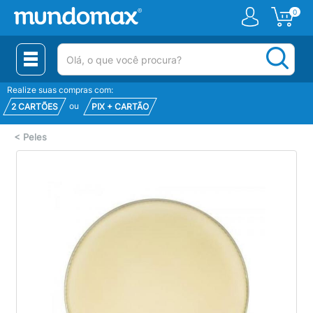
0
(pesquisar)
Realize suas compras com:
ou
2 CARTÕES
PIX + CARTÃO
<
Peles