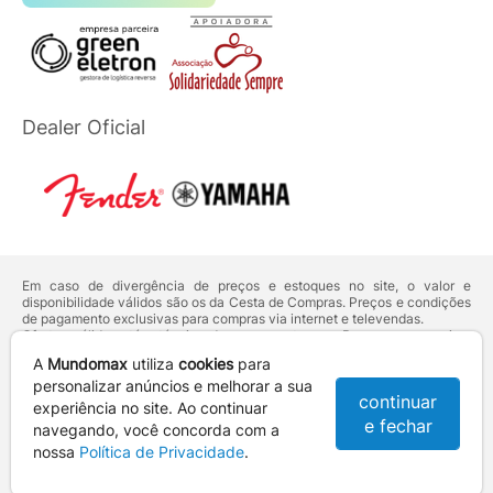
Dealer Oficial
Em caso de divergência de preços e estoques no site, o valor e
disponibilidade válidos são os da Cesta de Compras. Preços e condições
de pagamento exclusivas para compras via internet e televendas.
Ofertas válidas até o término de nossos estoques. Para compras acima
de 5 unidades do mesmo produto, entre em contato com o nosso canal
A
Mundomax
utiliza
cookies
para
de
Venda Corporativa
.
Os preços apresentados no site prevalecem sobre outros anunciados em
personalizar anúncios e melhorar a sua
continuar
qualquer outro meio de comunicação ou sites de buscas. Código de
experiência no site. Ao continuar
Defesa do Consumidor:
Lei nº 8.078.
e fechar
navegando, você concorda com a
Vendas sujeitas à confirmação de dados e análises de crédito e risco.
nossa
Política de Privacidade
.
Razão Social: Hayamax Distribuidora de Produtos Eletrônicos Ltda -
CNPJ: 01.725.627/0002-53 - Endereço: R. Senador Souza Naves, 9 -