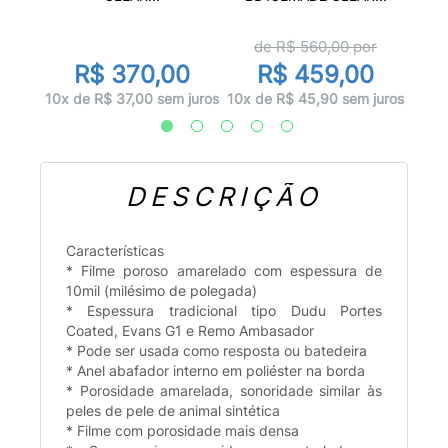
r
d
de R$
560,00
por
0
R$ 370,00
R$ 459,00
juros
5x d
10x de R$ 37,00 sem juros
10x de R$ 45,90 sem juros
DESCRIÇÃO
Características
* Filme poroso amarelado com espessura de
10mil (milésimo de polegada)
* Espessura tradicional tipo Dudu Portes
Coated, Evans G1 e Remo Ambasador
* Pode ser usada como resposta ou batedeira
* Anel abafador interno em poliéster na borda
* Porosidade amarelada, sonoridade similar às
peles de pele de animal sintética
* Filme com porosidade mais densa