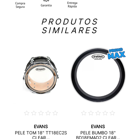
PRODUTOS
SIMILARES
EVANS
EVANS
ANT
PE
PELE TOM 18" TT18EC2S
PELE BUMBO 18"
CA
CLEAR...
BD18EMAD2 CLEAR...