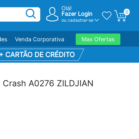
Olá!
0
Fazer Login
ou
cadastrar-se
des
Venda Corporativa
Max Ofertas
 + CARTÃO DE CRÉDITO
y Crash A0276 ZILDJIAN