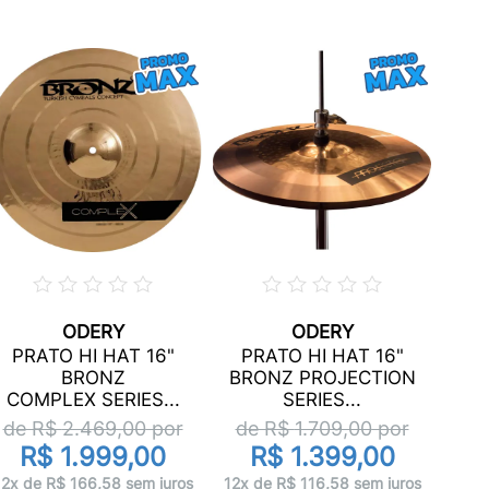
ODERY
ODERY
P
PRATO HI HAT 16"
PRATO HI HAT 16"
D
BRONZ
BRONZ PROJECTION
COMPLEX SERIES...
SERIES...
de
de R$
2.469,00
por
de R$
1.709,00
por
R$ 1.999,00
R$ 1.399,00
12x 
12x de R$ 166,58 sem juros
12x de R$ 116,58 sem juros