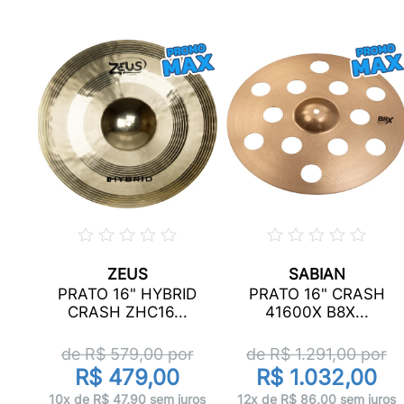
ZEUS
SABIAN
PRATO 16" HYBRID
PRATO 16" CRASH
CRASH ZHC16...
41600X B8X...
r
de R$
579,00
por
de R$
1.291,00
por
R$ 479,00
R$ 1.032,00
ros
10x de R$ 47,90 sem juros
12x de R$ 86,00 sem juros