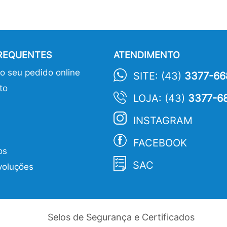
FREQUENTES
ATENDIMENTO
 seu pedido online
SITE: (43)
3377-66
to
LOJA: (43)
3377-6
INSTAGRAM
FACEBOOK
os
SAC
voluções
Selos de Segurança e Certificados