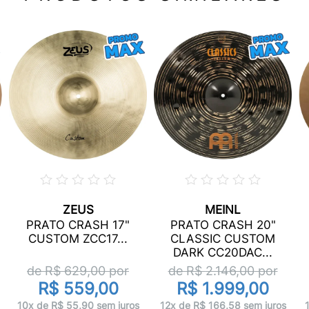
ZEUS
MEINL
PRATO CRASH 17"
PRATO CRASH 20"
CUSTOM ZCC17...
CLASSIC CUSTOM
DARK CC20DAC...
de R$
629,00
por
de R$
2.146,00
por
R$ 559,00
R$ 1.999,00
10x de R$ 55,90 sem juros
12x de R$ 166,58 sem juros