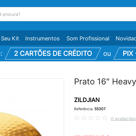
Seu Kit
Instrumentos
Som Profissional
Novida
m:
2 CARTÕES DE CRÉDITO
ou
PIX
Prato 16" Heav
ZILDJIAN
Referência:
55307
0 avaliações