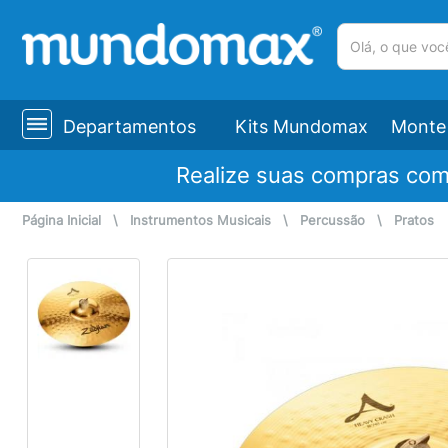
(pesquisar)
Departamentos
Kits Mundomax
Monte 
Realize suas compras co
Página Inicial
\
Instrumentos Musicais
\
Percussão
\
Pratos