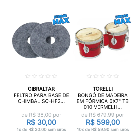
GIBRALTAR
TORELLI
8)
FELTRO PARA BASE DE
BONGÔ DE MADEIRA
DE
CHIMBAL SC-HF2...
EM FÓRMICA 6X7" TB
010 VERMELH...
r
de R$
38,00
por
de R$
679,99
por
R$ 30,00
R$ 599,00
ros
1x de R$ 30,00 sem juros
10x de R$ 59,90 sem juros