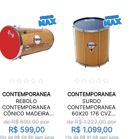
CONTEMPORANEA
CONTEMPORANEA
BO
REBOLO
SURDO
TOR
CONTEMPORANEA
CONTEMPORANEA
M
CÔNICO MADEIRA
60X20 176 CVZ
d
50X10...
MADEIRA/NAPA...
de R$
699,00
por
de R$
1.222,00
por
R$ 599,00
R$ 1.099,00
10x 
10x de R$ 59,90 sem juros
12x de R$ 91,58 sem juros