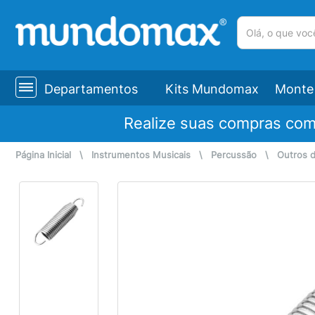
(pesquisar)
Departamentos
Kits Mundomax
Monte 
Realize suas compras co
Página Inicial
\
Instrumentos Musicais
\
Percussão
\
Outros 