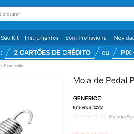
Seu Kit
Instrumentos
Som Profissional
Novida
m:
2 CARTÕES DE CRÉDITO
ou
PIX
de Percussão
Mola de Pedal P
GENERICO
Referência:
12517
0 avaliações