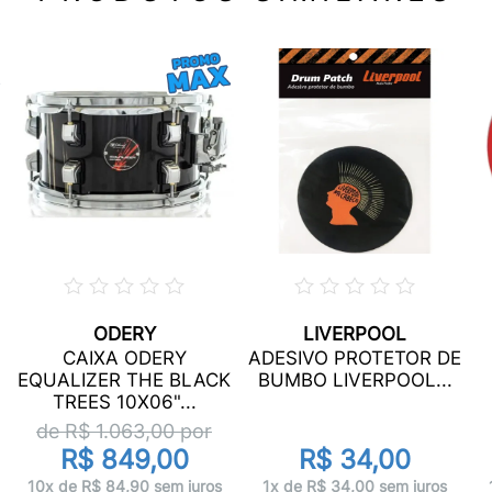
ODERY
LIVERPOOL
CAIXA ODERY
ADESIVO PROTETOR DE
EQUALIZER THE BLACK
BUMBO LIVERPOOL...
TREES 10X06"...
de R$
1.063,00
por
R$ 849,00
R$ 34,00
10x de R$ 84,90 sem juros
1x de R$ 34,00 sem juros