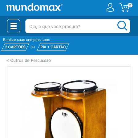
0
(pesquisar)
Realize suas compras com:
ou
2 CARTÕES
PIX + CARTÃO
<
Outros de Percussao