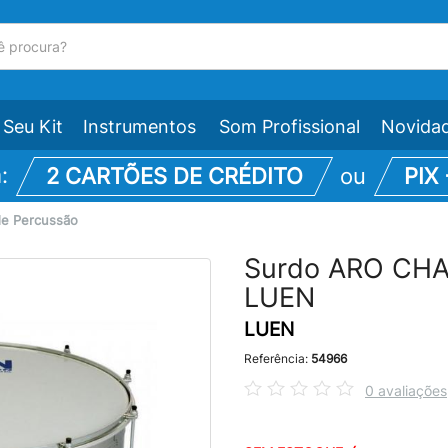
Seu Kit
Instrumentos
Som Profissional
Novida
m:
2 CARTÕES DE CRÉDITO
ou
PIX
de Percussão
Surdo ARO CHA
LUEN
LUEN
Referência:
54966
0 avaliações