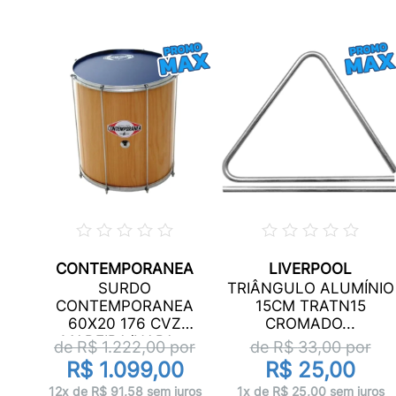
CONTEMPORANEA
LIVERPOOL
SURDO
TRIÂNGULO ALUMÍNIO
CONTEMPORANEA
15CM TRATN15
60X20 176 CVZ
CROMADO...
MADEIRA/NAPA...
de R$
1.222,00
por
de R$
33,00
por
R$ 1.099,00
R$ 25,00
12x de R$ 91,58 sem juros
1x de R$ 25,00 sem juros