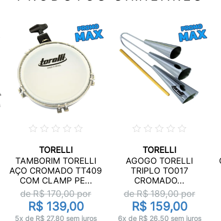
TORELLI
TORELLI
TAMBORIM TORELLI
AGOGO TORELLI
AÇO CROMADO TT409
TRIPLO TO017
COM CLAMP PE...
CROMADO...
de R$
170,00
por
de R$
189,00
por
R$ 139,00
R$ 159,00
5x de R$ 27,80 sem juros
6x de R$ 26,50 sem juros