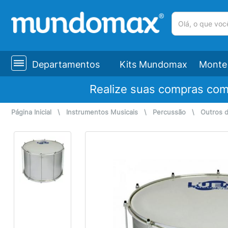
(pesquisar)
Departamentos
Kits Mundomax
Monte 
Realize suas compras co
Página Inicial
\
Instrumentos Musicais
\
Percussão
\
Outros 