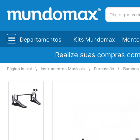
(pesquisar)
Departamentos
Kits Mundomax
Monte 
Realize suas compras co
Página Inicial
\
Instrumentos Musicais
\
Percussão
\
Bumbos 