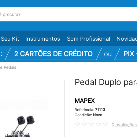
Seu Kit
Instrumentos
Som Profissional
Novida
m:
2 CARTÕES DE CRÉDITO
ou
PIX
e Pedais
Pedal Duplo p
MAPEX
Referência:
71113
Condição:
Novo
0 avaliações