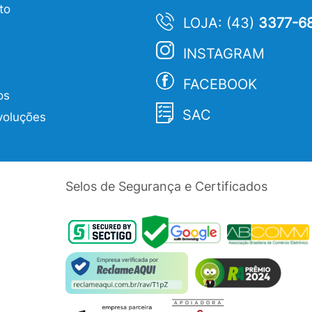
to
LOJA: (43)
3377-6
INSTAGRAM
FACEBOOK
os
SAC
voluções
Selos de Segurança e Certificados