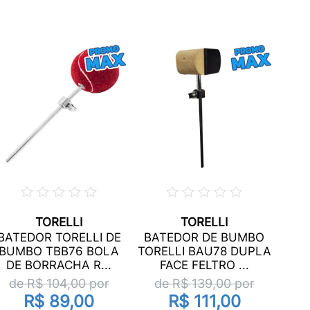
TORELLI
TORELLI
BATEDOR TORELLI DE
BATEDOR DE BUMBO
BUMBO TBB76 BOLA
TORELLI BAU78 DUPLA
DE BORRACHA R...
FACE FELTRO ...
de R$
104,00
por
de R$
139,00
por
R$ 89,00
R$ 111,00