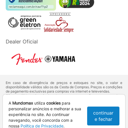
Dealer Oficial
Em caso de divergência de preços e estoques no site, o valor e
disponibilidade válidos são os da Cesta de Compras. Preços e condições
de pagamento exclusivas para compras via internet e televendas.
Ofertas válidas até o término de nossos estoques. Para compras acima
de 5 unidades do mesmo produto, entre em contato com o nosso canal
A
Mundomax
utiliza
cookies
para
de
Venda Corporativa
.
Os preços apresentados no site prevalecem sobre outros anunciados em
personalizar anúncios e melhorar a sua
continuar
qualquer outro meio de comunicação ou sites de buscas. Código de
experiência no site. Ao continuar
Defesa do Consumidor:
Lei nº 8.078.
e fechar
navegando, você concorda com a
Vendas sujeitas à confirmação de dados e análises de crédito e risco.
nossa
Política de Privacidade
.