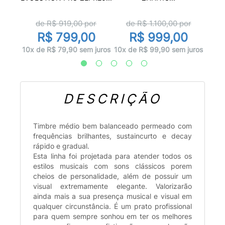
or
d
de R$
919,00
por
de R$
1.100,00
por
00
R
R$ 799,00
R$ 999,00
 juros
12x d
10x de R$ 79,90 sem juros
10x de R$ 99,90 sem juros
DESCRIÇÃO
Timbre médio bem balanceado permeado com
frequências brilhantes, sustaincurto e decay
rápido e gradual.
Esta linha foi projetada para atender todos os
estilos musicais com sons clássicos porem
cheios de personalidade, além de possuir um
visual extremamente elegante. Valorizarão
ainda mais a sua presença musical e visual em
qualquer circunstância. É um prato profissional
para quem sempre sonhou em ter os melhores