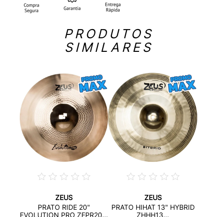
PRODUTOS
SIMILARES
ZEUS
ZEUS
0"
PRAT
PRATO RIDE 20"
PRATO HIHAT 13" HYBRID
RK...
EVOLUTION PRO ZEPR20...
ZHHH13...