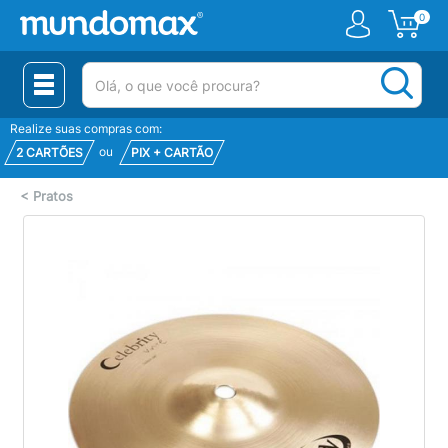
0
(pesquisar)
Realize suas compras com:
ou
2 CARTÕES
PIX + CARTÃO
<
Pratos