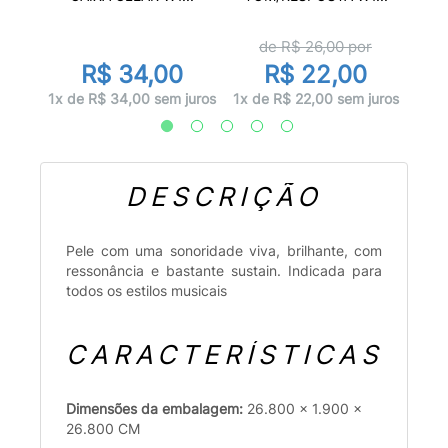
de R$
26,00
por
0
R$ 34,00
R$ 22,00
 juros
7x d
1x de R$ 34,00 sem juros
1x de R$ 22,00 sem juros
DESCRIÇÃO
Pele com uma sonoridade viva, brilhante, com
ressonância e bastante sustain. Indicada para
todos os estilos musicais
CARACTERÍSTICAS
Dimensões da embalagem:
26.800 x 1.900 x
26.800 CM