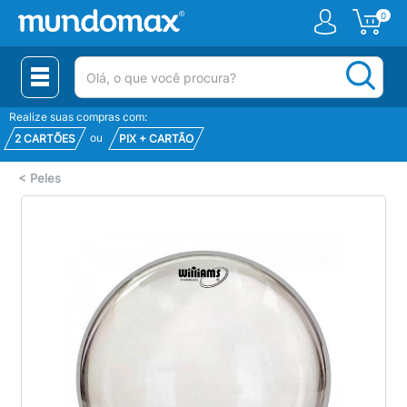
0
(pesquisar)
Realize suas compras com:
ou
2 CARTÕES
PIX + CARTÃO
<
Peles