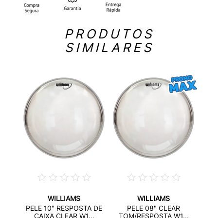
PRODUTOS
SIMILARES
WILLIAMS
WILLIAMS
ULIC
PELE
PELE 10" RESPOSTA DE
PELE 08" CLEAR
..
CAIXA CLEAR W1...
TOM/RESPOSTA W1...