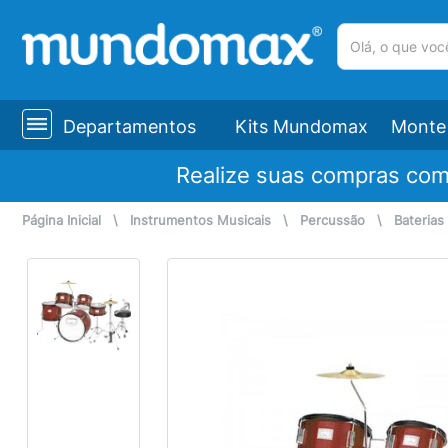
(pesquisar)
Departamentos
Kits Mundomax
Monte 
Realize suas compras co
Página Inicial
\
Instrumentos Musicais
\
Percussão
\
Baterias