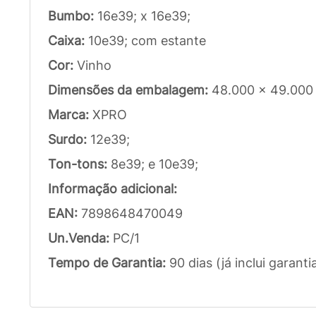
Bumbo:
16e39; x 16e39;
Caixa:
10e39; com estante
Cor:
Vinho
Dimensões da embalagem:
48.000 x 49.000
Marca:
XPRO
Surdo:
12e39;
Ton-tons:
8e39; e 10e39;
Informação adicional:
EAN:
7898648470049
Un.Venda:
PC/1
Tempo de Garantia:
90 dias (já inclui garanti