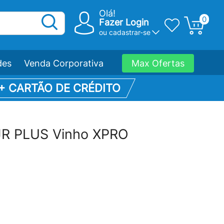
Olá!
0
Fazer Login
ou
cadastrar-se
des
Venda Corporativa
Max Ofertas
 + CARTÃO DE CRÉDITO
l JR PLUS Vinho XPRO