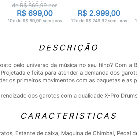
ROSA PIN...
de R$
869,99
por
R$ 699,00
R$ 2.999,00
10x de R$ 69,90 sem juros
12x de R$ 249,92 sem juros
DESCRIÇÃO
sto pelo universo da música no seu filho? Com a B
.Projetada e feita para atender a demanda dos garoto
ender os primeiros movimentos com as baquetas e as p
aprendizado dos garotos com a qualidade X-Pro Drums
CARACTERÍSTICAS
os, Estante de caixa, Maquina de Chimbal, Pedal 