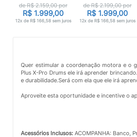
or
de R$
2.159,00
por
de R$
2.199,00
por
R$ 1.999,00
R$ 1.999,00
uros
12x de R$ 166,58 sem juros
12x de R$ 166,58 sem juros
Quer estimular a coordenação motora e o go
Plus X-Pro Drums ele irá aprender brincando
e durabilidade.Será com ela que ele irá apr
Aproveite esta oportunidade e incentive o 
Acessórios Inclusos:
ACOMPANHA: Banco, Prat