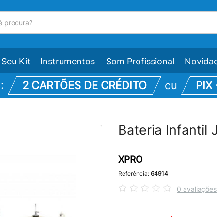
Seu Kit
Instrumentos
Som Profissional
Novida
m:
2 CARTÕES DE CRÉDITO
ou
PIX
Bateria Infanti
XPRO
Referência:
64914
0 avaliações