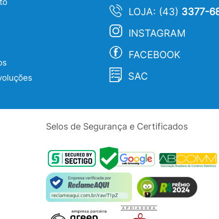
to
LOJA: (43)
3377-6
INSTAGRAM
FACEBOOK
os
SAC
voluções
Selos de Segurança e Certificados