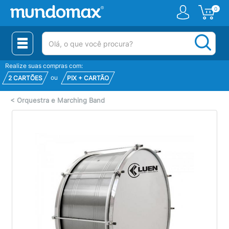
0
(pesquisar)
Realize suas compras com:
ou
2 CARTÕES
PIX + CARTÃO
<
Orquestra e Marching Band