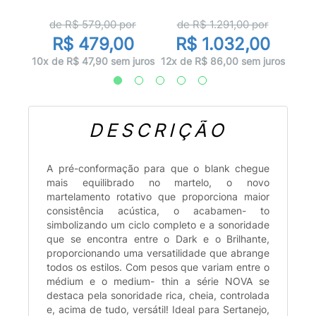
or
d
de R$
579,00
por
de R$
1.291,00
por
00
R
R$ 479,00
R$ 1.032,00
 juros
12x d
10x de R$ 47,90 sem juros
12x de R$ 86,00 sem juros
DESCRIÇÃO
A pré-conformação para que o blank chegue
mais equilibrado no martelo, o novo
martelamento rotativo que proporciona maior
consistência acústica, o acabamen- to
simbolizando um ciclo completo e a sonoridade
que se encontra entre o Dark e o Brilhante,
proporcionando uma versatilidade que abrange
todos os estilos. Com pesos que variam entre o
médium e o medium- thin a série NOVA se
destaca pela sonoridade rica, cheia, controlada
e, acima de tudo, versátil! Ideal para Sertanejo,