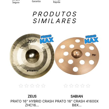
PRODUTOS
SIMILARES
ZEUS
SABIAN
BRONZ
P
PRATO 16" HYBRID CRASH
PRATO 16" CRASH 41600X
.
D
ZHC16...
B8X...