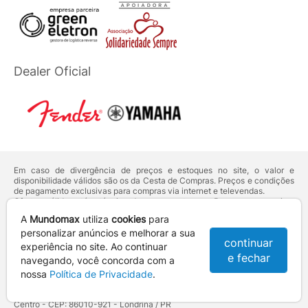
Dealer Oficial
Em caso de divergência de preços e estoques no site, o valor e
disponibilidade válidos são os da Cesta de Compras. Preços e condições
de pagamento exclusivas para compras via internet e televendas.
Ofertas válidas até o término de nossos estoques. Para compras acima
de 5 unidades do mesmo produto, entre em contato com o nosso canal
A
Mundomax
utiliza
cookies
para
de
Venda Corporativa
.
Os preços apresentados no site prevalecem sobre outros anunciados em
personalizar anúncios e melhorar a sua
continuar
qualquer outro meio de comunicação ou sites de buscas. Código de
experiência no site. Ao continuar
Defesa do Consumidor:
Lei nº 8.078.
e fechar
navegando, você concorda com a
Vendas sujeitas à confirmação de dados e análises de crédito e risco.
nossa
Política de Privacidade
.
Razão Social: Hayamax Distribuidora de Produtos Eletrônicos Ltda -
CNPJ: 01.725.627/0002-53 - Endereço: R. Senador Souza Naves, 9 -
Centro - CEP: 86010-921 - Londrina / PR