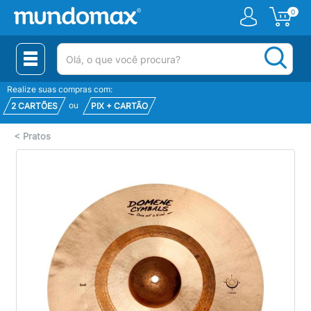
0
(pesquisar)
Realize suas compras com:
ou
2 CARTÕES
PIX + CARTÃO
<
Pratos