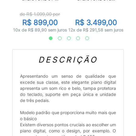
de R$
1.099,00
por
00
R
R$ 899,00
R$ 3.499,00
 juros
12x d
10x de R$ 89,90 sem juros
12x de R$ 291,58 sem juros
DESCRIÇÃO
Apresentando um senso de qualidade que
excede sua classe, este elegante piano digital
apresenta um som rico e belo, tampa protetora
do teclado, suporte em peça única e unidade
de três pedais.
Modelo padrão que proporciona muito mais que
o básico
Existem diversos pontos cruciais ao escolher um
piano digital, como o design, por exemplo. O