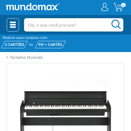
0
(pesquisar)
Realize suas compras com:
ou
2 CARTÕES
PIX + CARTÃO
<
Teclados Musicais