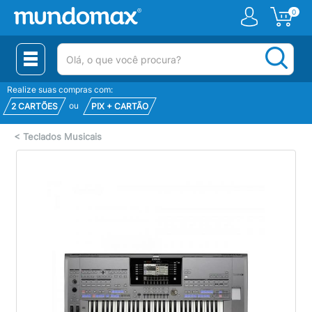
0
(pesquisar)
Realize suas compras com:
ou
2 CARTÕES
PIX + CARTÃO
<
Teclados Musicais