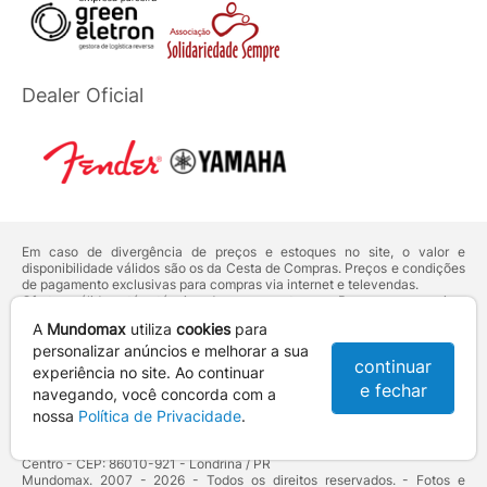
Dealer Oficial
Em caso de divergência de preços e estoques no site, o valor e
disponibilidade válidos são os da Cesta de Compras. Preços e condições
de pagamento exclusivas para compras via internet e televendas.
Ofertas válidas até o término de nossos estoques. Para compras acima
de 5 unidades do mesmo produto, entre em contato com o nosso canal
A
Mundomax
utiliza
cookies
para
de
Venda Corporativa
.
Os preços apresentados no site prevalecem sobre outros anunciados em
personalizar anúncios e melhorar a sua
continuar
qualquer outro meio de comunicação ou sites de buscas. Código de
experiência no site. Ao continuar
Defesa do Consumidor:
Lei nº 8.078.
e fechar
navegando, você concorda com a
Vendas sujeitas à confirmação de dados e análises de crédito e risco.
nossa
Política de Privacidade
.
Razão Social: Hayamax Distribuidora de Produtos Eletrônicos Ltda -
CNPJ: 01.725.627/0002-53 - Endereço: R. Senador Souza Naves, 9 -
Centro - CEP: 86010-921 - Londrina / PR
Mundomax. 2007 - 2026 - Todos os direitos reservados. - Fotos e