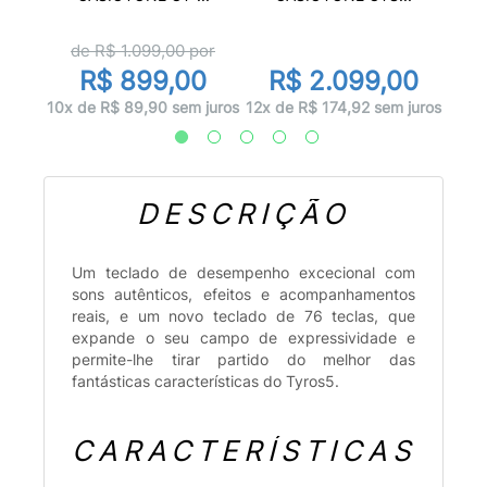
de R$
1.099,00
por
0
R
R$ 899,00
R$ 2.099,00
 juros
12x d
10x de R$ 89,90 sem juros
12x de R$ 174,92 sem juros
DESCRIÇÃO
Um teclado de desempenho excecional com
sons autênticos, efeitos e acompanhamentos
reais, e um novo teclado de 76 teclas, que
expande o seu campo de expressividade e
permite-lhe tirar partido do melhor das
fantásticas características do Tyros5.
CARACTERÍSTICAS