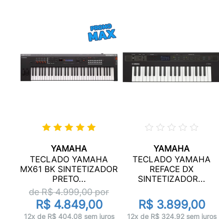
YAMAHA
YAMAHA
A
TECLADO YAMAHA
TECLADO YAMAHA
DOR
MX61 BK SINTETIZADOR
REFACE DX
PRETO...
SINTETIZADOR...
r
de R$
4.999,00
por
R$ 4.849,00
R$ 3.899,00
ros
12x de R$ 404,08 sem juros
12x de R$ 324,92 sem juros