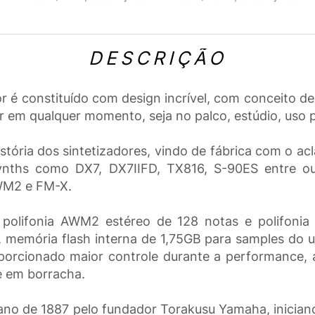
DESCRIÇÃO
 constituído com design incrível, com conceito de 
em qualquer momento, seja no palco, estúdio, uso pr
istória dos sintetizadores, vindo de fábrica com o
nths como DX7, DX7IIFD, TX816, S-90ES entre outr
WM2 e FM-X.
 polifonia AWM2 estéreo de 128 notas e polifonia
, memória flash interna de 1,75GB para samples do
roporcionado maior controle durante a performance, 
 em borracha.
ano de 1887 pelo fundador Torakusu Yamaha, inician