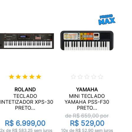
ROLAND
YAMAHA
TECLADO
MINI TECLADO
YAM
INTETIZADOR XPS-30
YAMAHA PSS-F30
PRETO...
PRETO...
de R$
659,00
por
R$ 6.999,00
R$ 529,00
10x 
12x de R$ 583,25 sem juros
10x de R$ 52,90 sem juros