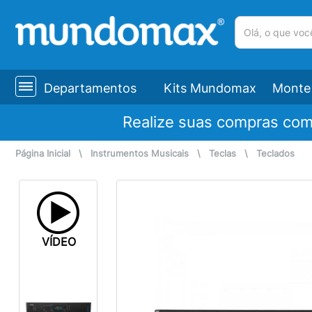
(pesquisar)
Departamentos
Kits Mundomax
Monte 
Realize suas compras co
Página Inicial
\
Instrumentos Musicais
\
Teclas
\
Teclados
VÍDEO