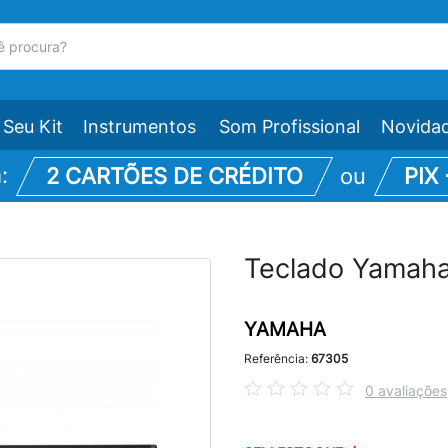
Seu Kit
Instrumentos
Som Profissional
Novida
m:
2 CARTÕES DE CRÉDITO
ou
PIX
Teclado Yamaha
YAMAHA
Referência:
67305
0 avaliações