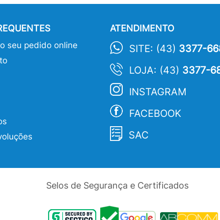
FREQUENTES
ATENDIMENTO
 seu pedido online
SITE: (43)
3377-66
to
LOJA: (43)
3377-6
INSTAGRAM
FACEBOOK
os
SAC
voluções
Selos de Segurança e Certificados