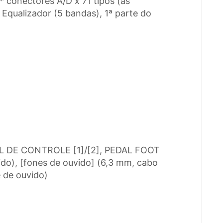
s* conectores A/D x 71 tipos (as
Equalizador (5 bandas), 1ª parte do
AL DE CONTROLE [1]/[2], PEDAL FOOT
do), [fones de ouvido] (6,3 mm, cabo
 de ouvido)