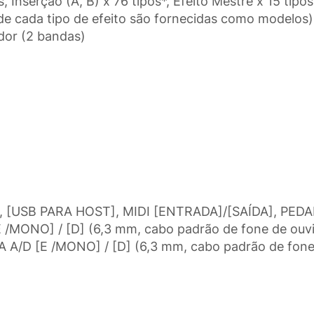
s, Inserção (A, B) x 76 tipos*, Efeito Mestre x 15 tipo
e cada tipo de efeito são fornecidas como modelos) 
ador (2 bandas)
, [USB PARA HOST], MIDI [ENTRADA]/[SAÍDA], PED
/MONO] / [D] (6,3 mm, cabo padrão de fone de ouvi
A A/D [E /MONO] / [D] (6,3 mm, cabo padrão de fone