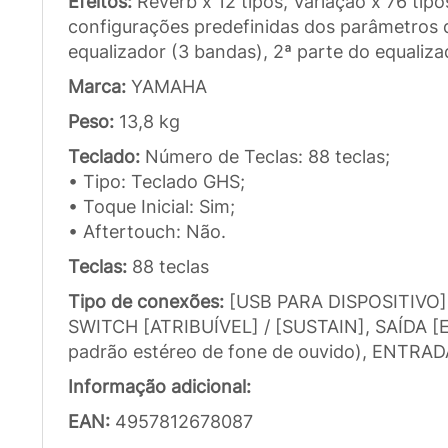
Efeitos:
Reverb x 12 tipos, Variação x 76 tipo
configurações predefinidas dos parâmetros d
equalizador (3 bandas), 2ª parte do equaliz
Marca:
YAMAHA
Peso:
13,8 kg
Teclado:
Número de Teclas: 88 teclas;
• Tipo: Teclado GHS;
• Toque Inicial: Sim;
• Aftertouch: Não.
Teclas:
88 teclas
Tipo de conexões:
[USB PARA DISPOSITIVO]
SWITCH [ATRIBUÍVEL] / [SUSTAIN], SAÍDA [E 
padrão estéreo de fone de ouvido), ENTRAD
Informação adicional:
EAN:
4957812678087