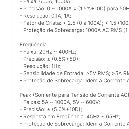
- Faixa: 600A, 1000A;
- Precisão: 0 ~ 1000A ± (1.5%+10D) para 5
- Resolução: 0.1A, 1A;
- Fator de Crista: < 2.5 (0 a 100A); < 1.5 (10
- Proteção de Sobrecarga: 1000A AC RMS (1
Freqüência
- Faixa: 20Hz ~ 400Hz;
- Precisão: ± (0.5%+5D);
- Resolução: 1Hz;
- Sensibilidade de Entrada: >5V RMS; >5A 
- Proteção de Sobrecarga: Idem a Corrente 
Peak (Somente para Tensão de Corrente AC
- Faixas: 5A ~ 1000A, 5V ~ 600V;
- Precisão: ± (5.0%+10D);
- Resposta em Freqüência: 45Hz ~ 65Hz;
- Proteção de Sobrecarga: Idem a Corrente 