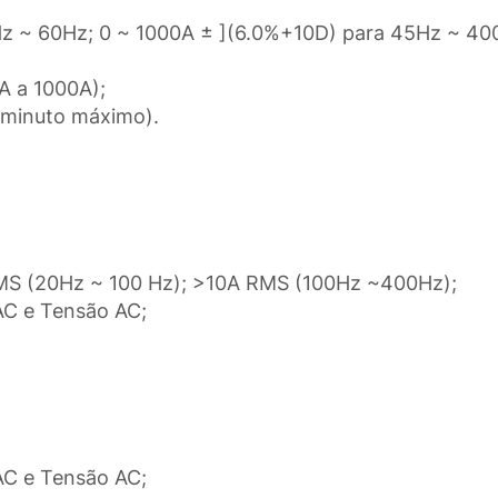
0Hz ~ 60Hz; 0 ~ 1000A ± ](6.0%+10D) para 45Hz ~ 40
0A a 1000A);
 minuto máximo).
RMS (20Hz ~ 100 Hz); >10A RMS (100Hz ~400Hz);
AC e Tensão AC;
)
AC e Tensão AC;