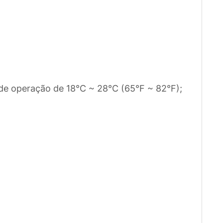
 de operação de 18°C ~ 28°C (65°F ~ 82°F);