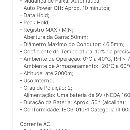
- Mudança de Faixa: Automática;
- Auto Power Off: Aprox. 10 minutos;
- Data Hold;
- Peak Hold;
- Registro MAX / MIN;
- Abertura da Garra: 50mm;
- Diâmetro Máximo do Condutor: 46.5mm;
- Coeficiente de Temperatura: 10% da precis
- Ambiente de Operação: 0°C a 40°C, RH < 
- Ambiente de Armazenamento: -20°C a 60°C
- Altitude: até 2000m;
- Uso Interno;
- Grau de Poluição: 2;
- Alimentação: Uma bateria de 9V (NEDA 160
- Duração da Bateria: Aprox. 50h (alcalina);
- Conformidade: IEC61010-1 Categoria III 6
Corrente AC