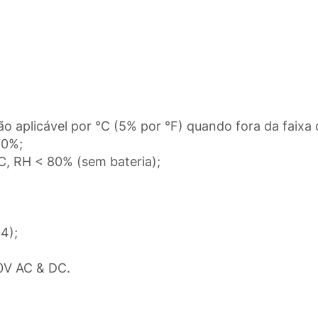
ão aplicável por °C (5% por °F) quando fora da faixa
70%;
, RH < 80% (sem bateria);
4);
00V AC & DC.