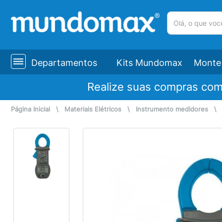
(pesquisar)
Departamentos
Kits Mundomax
Monte 
Realize suas compras co
Página Inicial
\
Materiais Elétricos
\
Instrumento medidores