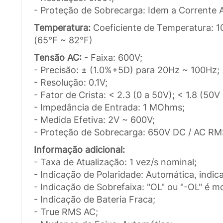
- Proteção de Sobrecarga: Idem a Corrente 
Temperatura:
Coeficiente de Temperatura: 1
(65°F ~ 82°F)
Tensão AC:
- Faixa: 600V;
- Precisão: ± (1.0%+5D) para 20Hz ~ 100Hz
- Resolução: 0.1V;
- Fator de Crista: < 2.3 (0 a 50V); < 1.8 (50V
- Impedância de Entrada: 1 MOhms;
- Medida Efetiva: 2V ~ 600V;
- Proteção de Sobrecarga: 650V DC / AC RM
Informação adicional:
- Taxa de Atualização: 1 vez/s nominal;
- Indicação de Polaridade: Automática, indic
- Indicação de Sobrefaixa: "OL" ou "-OL" é m
- Indicação de Bateria Fraca;
- True RMS AC;