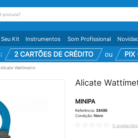
Seu Kit
Instrumentos
Som Profissional
Novida
m:
2 CARTÕES DE CRÉDITO
ou
PIX
\
Alicate Wattimetro
Alicate Wattíme
MINIPA
Referência:
38486
Condição:
Novo
0 avaliações