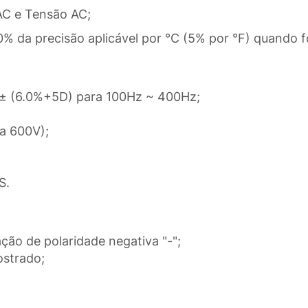
AC e Tensão AC;
0% da precisão aplicável por °C (5% por °F) quando 
; ± (6.0%+5D) para 100Hz ~ 400Hz;
 a 600V);
S.
ação de polaridade negativa "-";
ostrado;