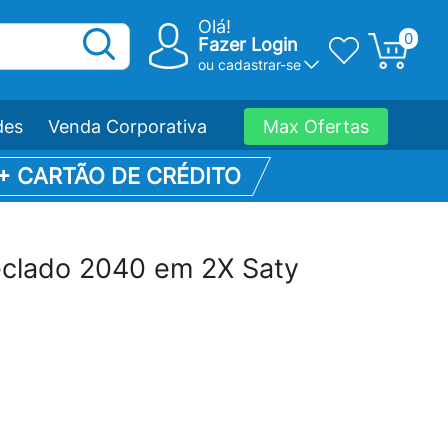
Olá!
0
Fazer Login
ou
cadastrar-se
des
Venda Corporativa
Max Ofertas
 + CARTÃO DE CRÉDITO
eclado 2040 em 2X Saty