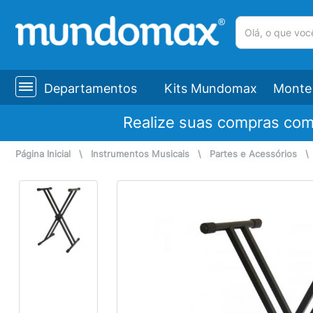
(pesquisar)
Departamentos
Kits Mundomax
Monte 
Realize suas compras co
Página Inicial
\
Instrumentos Musicais
\
Partes e Acessórios