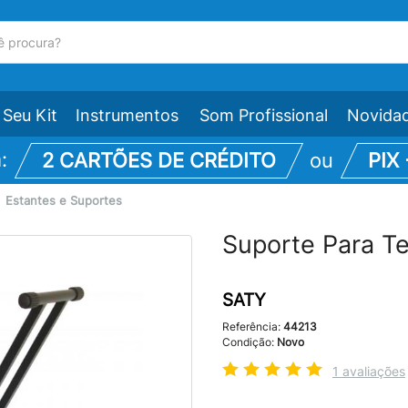
Seu Kit
Instrumentos
Som Profissional
Novida
m:
2 CARTÕES DE CRÉDITO
ou
PIX
\
Estantes e Suportes
Suporte Para T
SATY
Referência:
44213
Condição:
Novo
1 avaliações