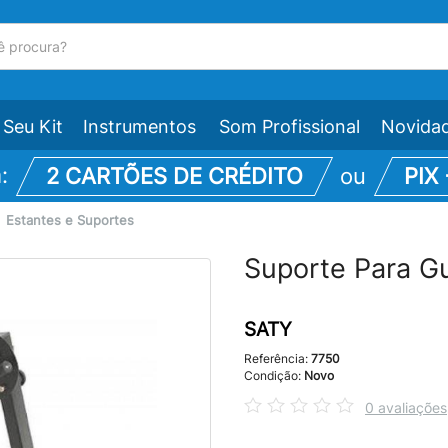
Seu Kit
Instrumentos
Som Profissional
Novida
m:
2 CARTÕES DE CRÉDITO
ou
PIX
\
Estantes e Suportes
Suporte Para G
SATY
Referência:
7750
Condição:
Novo
0 avaliações