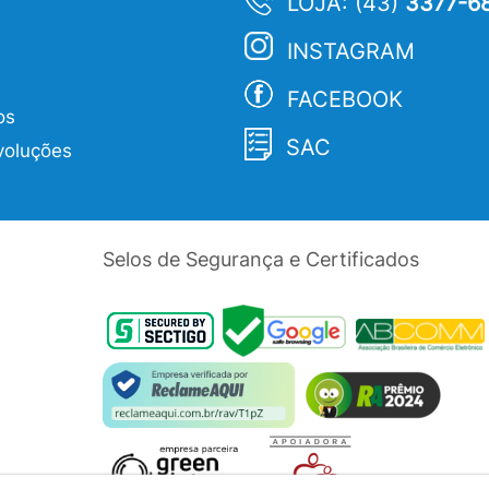
LOJA: (43)
3377-6
INSTAGRAM
FACEBOOK
os
SAC
voluções
Selos de Segurança e Certificados