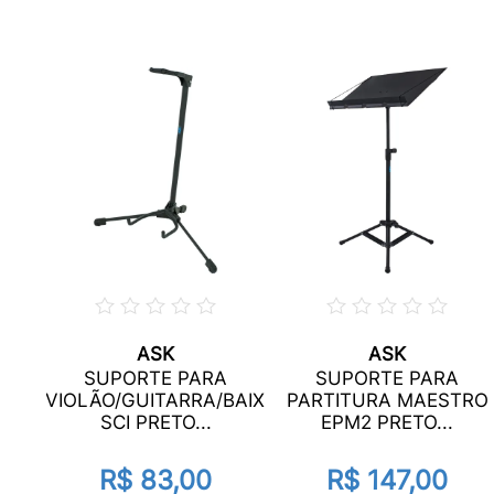
ASK
ASK
SUPORTE PARA
SUPORTE PARA
DE
VIOLÃO/GUITARRA/BAIXO
PARTITURA MAESTRO
K
SCI PRETO...
EPM2 PRETO...
R$ 83,00
R$ 147,00