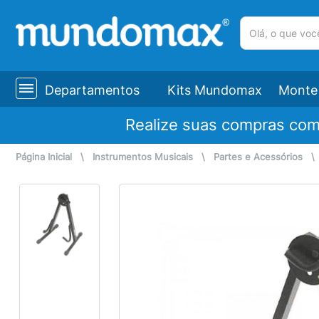
(pesquisar)
Departamentos
Kits Mundomax
Monte 
Realize suas compras co
Página Inicial
\
Instrumentos Musicais
\
Partes e Acessórios