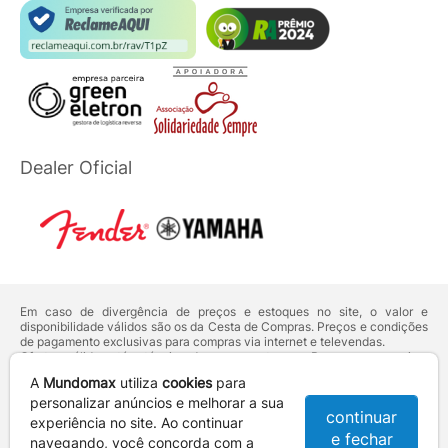
Dealer Oficial
Em caso de divergência de preços e estoques no site, o valor e
disponibilidade válidos são os da Cesta de Compras. Preços e condições
de pagamento exclusivas para compras via internet e televendas.
Ofertas válidas até o término de nossos estoques. Para compras acima
de 5 unidades do mesmo produto, entre em contato com o nosso canal
A
Mundomax
utiliza
cookies
para
de
Venda Corporativa
.
Os preços apresentados no site prevalecem sobre outros anunciados em
personalizar anúncios e melhorar a sua
continuar
qualquer outro meio de comunicação ou sites de buscas. Código de
experiência no site. Ao continuar
Defesa do Consumidor:
Lei nº 8.078.
e fechar
navegando, você concorda com a
Vendas sujeitas à confirmação de dados e análises de crédito e risco.