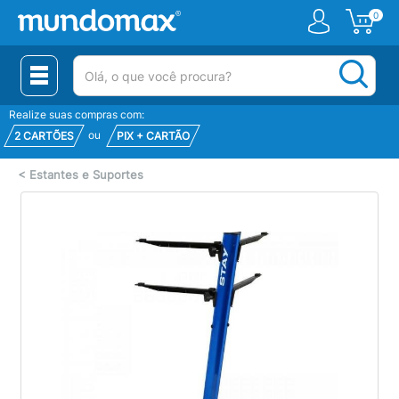
0
(pesquisar)
Realize suas compras com:
ou
2 CARTÕES
PIX + CARTÃO
<
Estantes e Suportes