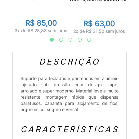
r
0
R$ 85,00
R$ 63,00
juros
10x d
3x de R$ 28,33 sem juros
2x de R$ 31,50 sem juros
DESCRIÇÃO
Suporte para teclados e periféricos em alumínio
injetado sob pressão com design limpo,
arrojado e super moderno. Material leve e muito
resistente, montagem rápida que dispensa
parafusos, canaleta para alojamento de fios,
ergonômico, seguro e versátil.
CARACTERÍSTICAS