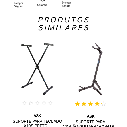
PRODUTOS
SIMILARES
ASK
ASK
ERA E
SUPO
SUPORTE PARA TECLADO
SUPORTE PARA
.
X10S PRETO...
VIOLÃO/GUITARRA/CONTR...