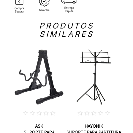
PRODUTOS
SIMILARES
ASK
HAYONIK
SUPO
SUPORTE PARA
SUPORTE PARA PARTITURA