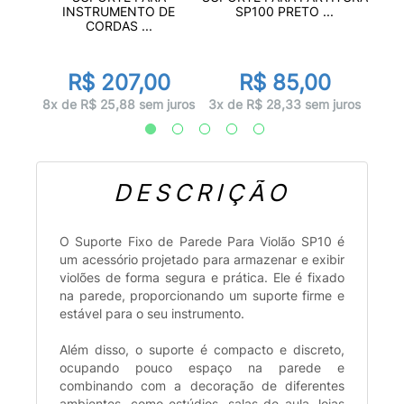
DE
I
INSTRUMENTO DE
SP100 PRETO ...
CORDAS ...
r
0
R$ 207,00
R$ 85,00
juros
1x d
8x de R$ 25,88 sem juros
3x de R$ 28,33 sem juros
DESCRIÇÃO
O Suporte Fixo de Parede Para Violão SP10 é
um acessório projetado para armazenar e exibir
violões de forma segura e prática. Ele é fixado
na parede, proporcionando um suporte firme e
estável para o seu instrumento.
Além disso, o suporte é compacto e discreto,
ocupando pouco espaço na parede e
combinando com a decoração de diferentes
ambientes, como estúdios, salas de aula, lojas