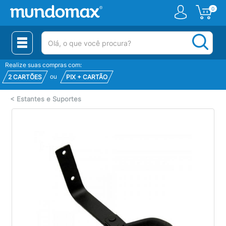
0
(pesquisar)
Realize suas compras com:
ou
2 CARTÕES
PIX + CARTÃO
<
Estantes e Suportes