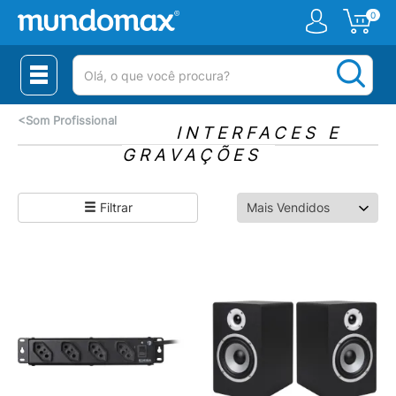
0
(pesquisar)
<
Som Profissional
INTERFACES E
GRAVAÇÕES
Filtrar