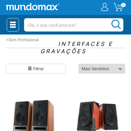
0
(pesquisar)
<
Som Profissional
INTERFACES E
GRAVAÇÕES
Filtrar