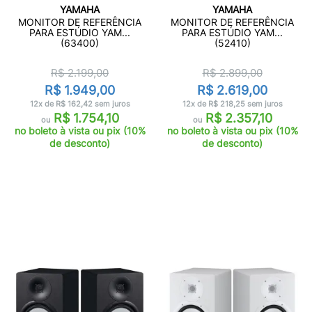
YAMAHA
YAMAHA
MONITOR DE REFERÊNCIA
MONITOR DE REFERÊNCIA
PARA ESTÚDIO YAM...
PARA ESTÚDIO YAM...
(63400)
(52410)
R$ 2.199,00
R$ 2.899,00
R$ 1.949,00
R$ 2.619,00
12x de R$ 162,42 sem juros
12x de R$ 218,25 sem juros
R$ 1.754,10
R$ 2.357,10
ou
ou
no boleto à vista ou pix (10%
no boleto à vista ou pix (10%
de desconto)
de desconto)