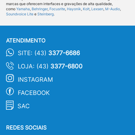
marcas que oferecem interfaces e gravações de alta qualidade,
como
Yamaha
,
Behringer
,
Focusrite
,
Hayonik
,
Kolt
,
Lexsen
,
M-Audio
,
Soundvoice Lite
e
Steinberg
.
ATENDIMENTO
SITE: (43)
3377-6686
LOJA: (43)
3377-6800
INSTAGRAM
FACEBOOK
SAC
REDES SOCIAIS