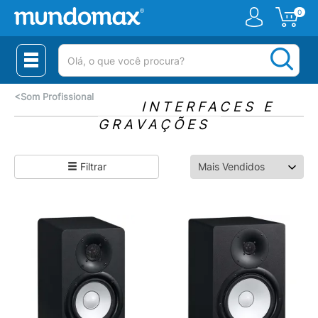
0
(pesquisar)
<
Som Profissional
INTERFACES E
GRAVAÇÕES
Filtrar