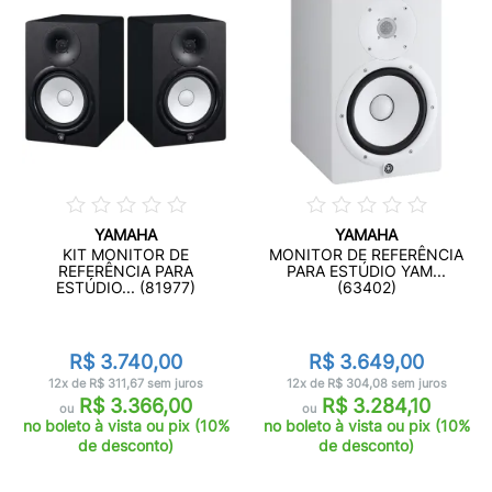
YAMAHA
YAMAHA
KIT MONITOR DE
MONITOR DE REFERÊNCIA
REFERÊNCIA PARA
PARA ESTÚDIO YAM...
ESTÚDIO... (81977)
(63402)
R$ 3.740,00
R$ 3.649,00
12x de R$ 311,67 sem juros
12x de R$ 304,08 sem juros
R$ 3.366,00
R$ 3.284,10
ou
ou
no boleto à vista ou pix (10%
no boleto à vista ou pix (10%
de desconto)
de desconto)