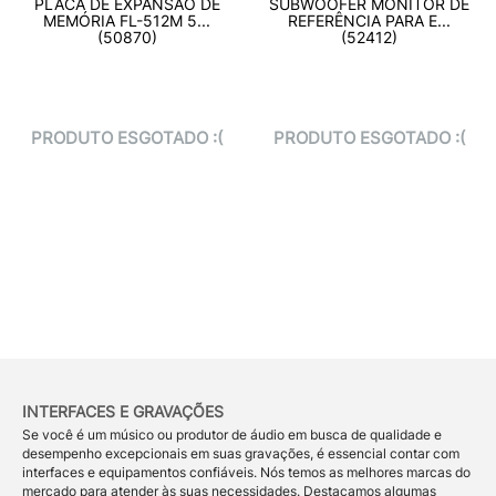
PLACA DE EXPANSÃO DE
SUBWOOFER MONITOR DE
MEMÓRIA FL-512M 5...
REFERÊNCIA PARA E...
(50870)
(52412)
PRODUTO ESGOTADO :(
PRODUTO ESGOTADO :(
INTERFACES E GRAVAÇÕES
Se você é um músico ou produtor de áudio em busca de qualidade e
desempenho excepcionais em suas gravações, é essencial contar com
interfaces e equipamentos confiáveis. Nós temos as melhores marcas do
mercado para atender às suas necessidades. Destacamos algumas