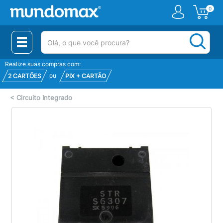
0
(pesquisar)
Realize suas compras com:
ou
2 CARTÕES
PIX + CARTÃO
<
Circuito Integrado