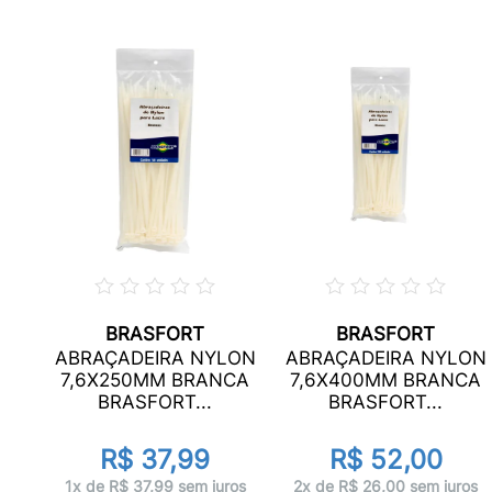
BRASFORT
BRASFORT
LON
ABRAÇADEIRA NYLON
ABRAÇADEIRA NYLON
CA
7,6X250MM BRANCA
7,6X400MM BRANCA
BRASFORT...
BRASFORT...
R$ 37,99
R$ 52,00
os
1x de R$ 37,99 sem juros
2x de R$ 26,00 sem juros