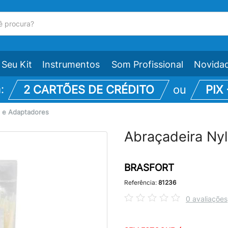
Seu Kit
Instrumentos
Som Profissional
Novida
m:
2 CARTÕES DE CRÉDITO
ou
PIX
 e Adaptadores
Abraçadeira Ny
BRASFORT
Referência:
81236
0 avaliações