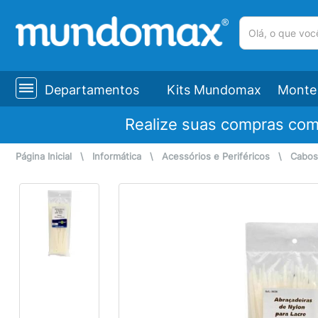
(pesquisar)
Departamentos
Kits Mundomax
Monte 
Realize suas compras co
Página Inicial
\
Informática
\
Acessórios e Periféricos
\
Cabos