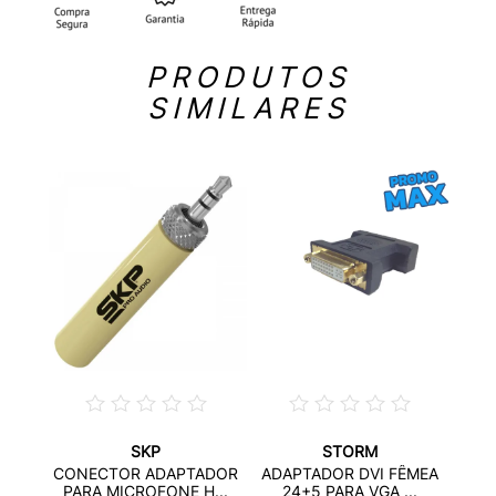
PRODUTOS
SIMILARES
SKP
STORM
TÉREO
ADAP
CONECTOR ADAPTADOR
ADAPTADOR DVI FÊMEA
P
PARA MICROFONE H...
24+5 PARA VGA ...