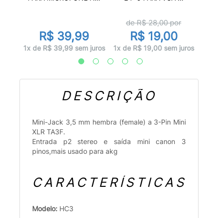
de R$
28,00
por
R$ 39,99
R$ 19,00
juros
1x d
1x de R$ 39,99 sem juros
1x de R$ 19,00 sem juros
DESCRIÇÃO
Mini-Jack 3,5 mm hembra (female) a 3-Pin Mini
XLR TA3F.
Entrada p2 stereo e saída mini canon 3
pinos,mais usado para akg
CARACTERÍSTICAS
Modelo:
HC3