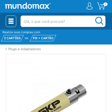
0
(pesquisar)
Realize suas compras com:
ou
2 CARTÕES
PIX + CARTÃO
<
Plugs e Adaptadores