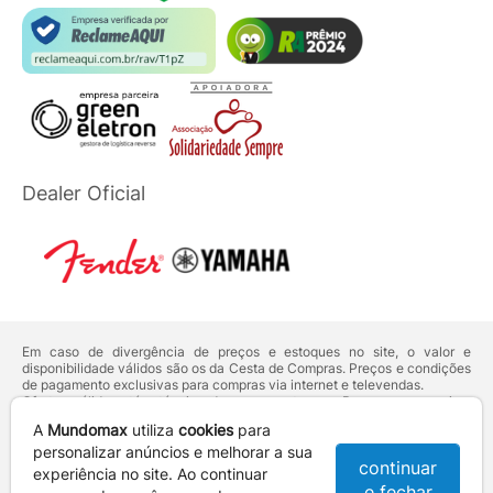
Dealer Oficial
Em caso de divergência de preços e estoques no site, o valor e
disponibilidade válidos são os da Cesta de Compras. Preços e condições
de pagamento exclusivas para compras via internet e televendas.
Ofertas válidas até o término de nossos estoques. Para compras acima
de 5 unidades do mesmo produto, entre em contato com o nosso canal
A
Mundomax
utiliza
cookies
para
de
Venda Corporativa
.
Os preços apresentados no site prevalecem sobre outros anunciados em
personalizar anúncios e melhorar a sua
continuar
qualquer outro meio de comunicação ou sites de buscas. Código de
experiência no site. Ao continuar
Defesa do Consumidor:
Lei nº 8.078.
e fechar