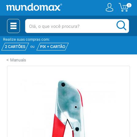
0
(pesquisar)
Realize suas compras com:
ou
2 CARTÕES
PIX + CARTÃO
<
Manuais