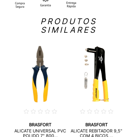
PRODUTOS
SIMILARES
BRASFORT
BRASFORT
C10"
ALI
ALICATE UNIVERSAL PVC
ALICATE REBITADOR 9,5"
..
C
POLIDO 7" 800...
COM 4 BICOS ...