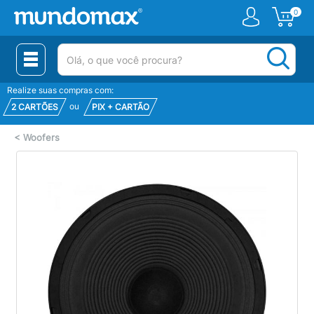
0
(pesquisar)
Realize suas compras com:
ou
2 CARTÕES
PIX + CARTÃO
<
Woofers