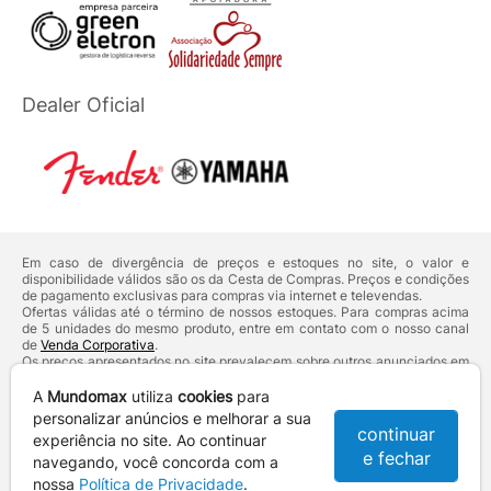
Dealer Oficial
Em caso de divergência de preços e estoques no site, o valor e
disponibilidade válidos são os da Cesta de Compras. Preços e condições
de pagamento exclusivas para compras via internet e televendas.
Ofertas válidas até o término de nossos estoques. Para compras acima
de 5 unidades do mesmo produto, entre em contato com o nosso canal
de
Venda Corporativa
.
Os preços apresentados no site prevalecem sobre outros anunciados em
qualquer outro meio de comunicação ou sites de buscas. Código de
Defesa do Consumidor:
Lei nº 8.078.
A
Mundomax
utiliza
cookies
para
Vendas sujeitas à confirmação de dados e análises de crédito e risco.
personalizar anúncios e melhorar a sua
continuar
experiência no site. Ao continuar
Razão Social: Hayamax Distribuidora de Produtos Eletrônicos Ltda -
e fechar
CNPJ: 01.725.627/0002-53 - Endereço: R. Senador Souza Naves, 9 -
navegando, você concorda com a
Centro - CEP: 86010-921 - Londrina / PR
nossa
Política de Privacidade
.