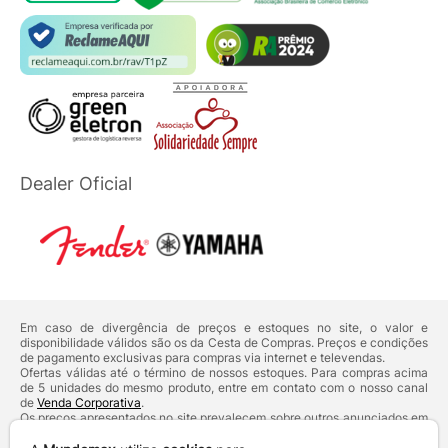
Dealer Oficial
Em caso de divergência de preços e estoques no site, o valor e
disponibilidade válidos são os da Cesta de Compras. Preços e condições
de pagamento exclusivas para compras via internet e televendas.
Ofertas válidas até o término de nossos estoques. Para compras acima
de 5 unidades do mesmo produto, entre em contato com o nosso canal
de
Venda Corporativa
.
Os preços apresentados no site prevalecem sobre outros anunciados em
qualquer outro meio de comunicação ou sites de buscas. Código de
Defesa do Consumidor:
Lei nº 8.078.