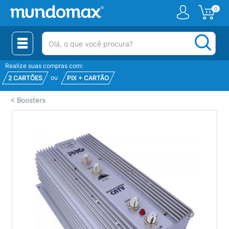
0
(pesquisar)
Realize suas compras com:
ou
2 CARTÕES
PIX + CARTÃO
<
Boosters