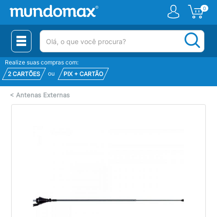
0
(pesquisar)
Realize suas compras com:
ou
2 CARTÕES
PIX + CARTÃO
<
Antenas Externas