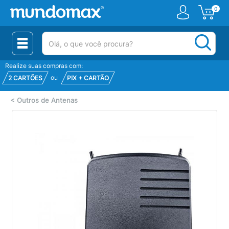
0
(pesquisar)
Realize suas compras com:
ou
2 CARTÕES
PIX + CARTÃO
<
Outros de Antenas