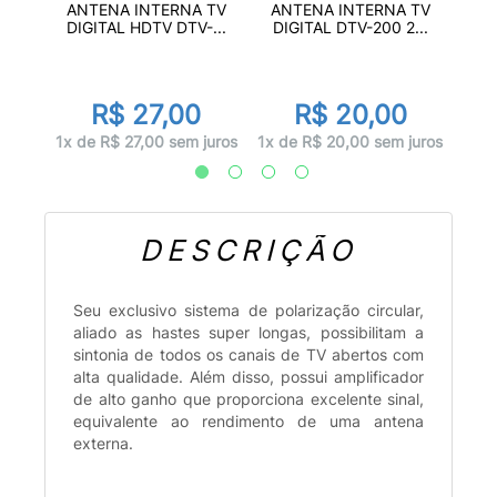
 2 EM
A
ANTENA INTERNA TV
ANTENA INTERNA TV
.
INV
DIGITAL HDTV DTV-...
DIGITAL DTV-200 2...
R$ 27,00
R$ 20,00
juros
1x d
1x de R$ 27,00 sem juros
1x de R$ 20,00 sem juros
DESCRIÇÃO
Seu exclusivo sistema de polarização circular,
aliado as hastes super longas, possibilitam a
sintonia de todos os canais de TV abertos com
alta qualidade. Além disso, possui amplificador
de alto ganho que proporciona excelente sinal,
equivalente ao rendimento de uma antena
externa.