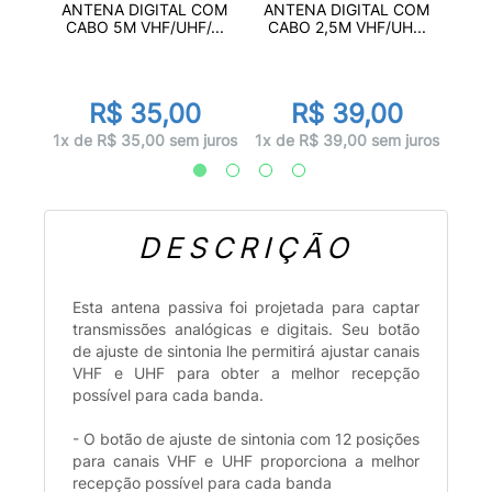
R DE
AN
ANTENA DIGITAL COM
ANTENA DIGITAL COM
.
DI
CABO 5M VHF/UHF/...
CABO 2,5M VHF/UH...
R$ 35,00
R$ 39,00
juros
1x d
1x de R$ 35,00 sem juros
1x de R$ 39,00 sem juros
DESCRIÇÃO
Esta antena passiva foi projetada para captar
transmissões analógicas e digitais. Seu botão
de ajuste de sintonia lhe permitirá ajustar canais
VHF e UHF para obter a melhor recepção
possível para cada banda.
- O botão de ajuste de sintonia com 12 posições
para canais VHF e UHF proporciona a melhor
recepção possível para cada banda