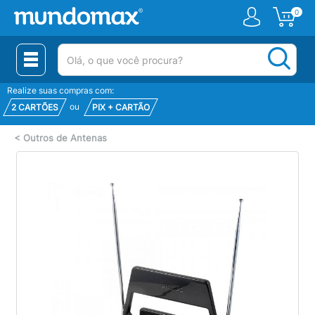
0
(pesquisar)
Realize suas compras com:
ou
2 CARTÕES
PIX + CARTÃO
<
Outros de Antenas