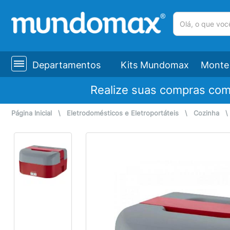
(pesquisar)
Departamentos
Kits Mundomax
Monte 
Realize suas compras co
Página Inicial
\
Eletrodomésticos e Eletroportáteis
\
Cozinha