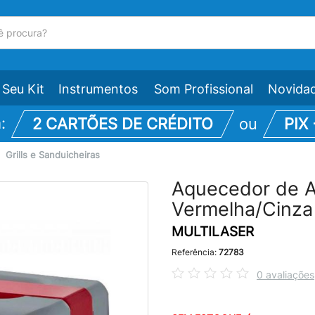
Seu Kit
Instrumentos
Som Profissional
Novida
m:
2 CARTÕES DE CRÉDITO
ou
PIX
\
Grills e Sanduicheiras
Aquecedor de A
Vermelha/Cinz
MULTILASER
Referência:
72783
0 avaliações