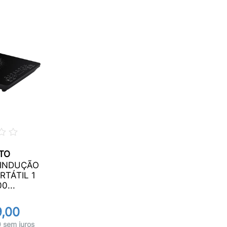
TO
 INDUÇÃO
TÁTIL 1
0...
,00
 sem juros