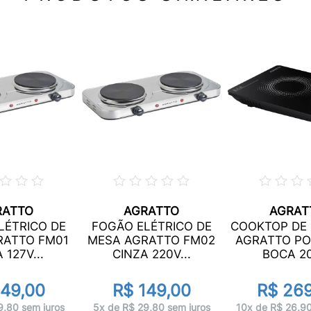
RATTO
AGRATTO
AGRAT
LÉTRICO DE
FOGÃO ELÉTRICO DE
COOKTOP DE
RATTO FM01
MESA AGRATTO FM02
AGRATTO POR
 127V...
CINZA 220V...
BOCA 20
149,00
R$ 149,00
R$ 269
9,80 sem juros
5x de R$ 29,80 sem juros
10x de R$ 26,90