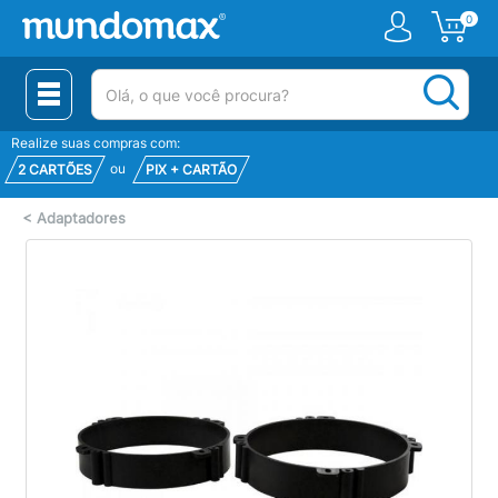
0
(pesquisar)
Realize suas compras com:
ou
2 CARTÕES
PIX + CARTÃO
<
Adaptadores