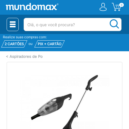
0
(pesquisar)
Realize suas compras com:
ou
2 CARTÕES
PIX + CARTÃO
<
Aspiradores de Po