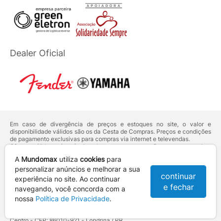
Dealer Oficial
Em caso de divergência de preços e estoques no site, o valor e
disponibilidade válidos são os da Cesta de Compras. Preços e condições
de pagamento exclusivas para compras via internet e televendas.
Ofertas válidas até o término de nossos estoques. Para compras acima
de 5 unidades do mesmo produto, entre em contato com o nosso canal
A
Mundomax
utiliza
cookies
para
de
Venda Corporativa
.
Os preços apresentados no site prevalecem sobre outros anunciados em
personalizar anúncios e melhorar a sua
continuar
qualquer outro meio de comunicação ou sites de buscas. Código de
experiência no site. Ao continuar
Defesa do Consumidor:
Lei nº 8.078.
e fechar
navegando, você concorda com a
Vendas sujeitas à confirmação de dados e análises de crédito e risco.
nossa
Política de Privacidade
.
Razão Social: Hayamax Distribuidora de Produtos Eletrônicos Ltda -
CNPJ: 01.725.627/0002-53 - Endereço: R. Senador Souza Naves, 9 -
Centro - CEP: 86010-921 - Londrina / PR