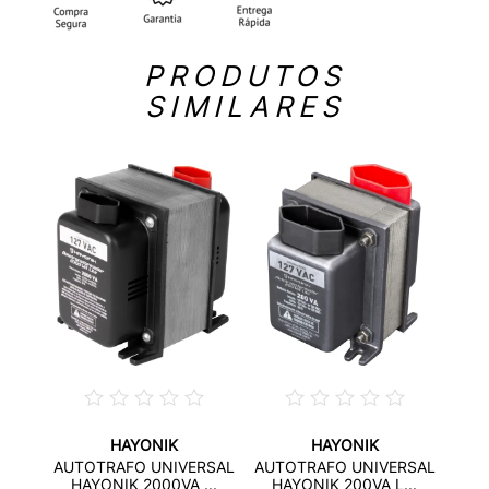
PRODUTOS
SIMILARES
HAYONIK
HAYONIK
 AR
AUT
AUTOTRAFO UNIVERSAL
AUTOTRAFO UNIVERSAL
0...
HA
HAYONIK 2000VA ...
HAYONIK 200VA L...