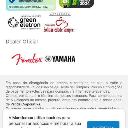
Dealer Oficial
Em caso de divergência de preços e estoques no site, o valor e
disponibilidade válidos são os da Cesta de Compras. Preços e condições
de pagamento exclusivas para compras via internet e televendas.
Ofertas válidas até o término de nossos estoques. Para compras acima
de 5 unidades do mesmo produto, entre em contato com o nosso canal
de
Venda Corporativa
.
Os preços apresentados no site prevalecem sobre outros anunciados em
qualquer outro meio de comunicação ou sites de buscas. Código de
Defesa do Consumidor:
Lei nº 8.078.
A
Mundomax
utiliza
cookies
para
Vendas sujeitas à confirmação de dados e análises de crédito e risco.
personalizar anúncios e melhorar a sua
continuar