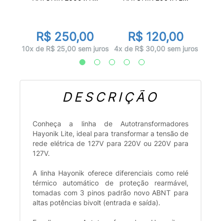
0
R$ 250,00
R$ 120,00
juros
5x d
10x de R$ 25,00 sem juros
4x de R$ 30,00 sem juros
DESCRIÇÃO
Conheça a linha de Autotransformadores
Hayonik Lite, ideal para transformar a tensão de
rede elétrica de 127V para 220V ou 220V para
127V.
A linha Hayonik oferece diferenciais como relé
térmico automático de proteção rearmável,
tomadas com 3 pinos padrão novo ABNT para
altas potências bivolt (entrada e saída).