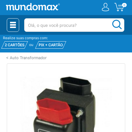
0
(pesquisar)
Realize suas compras com:
ou
2 CARTÕES
PIX + CARTÃO
<
Auto Transformador