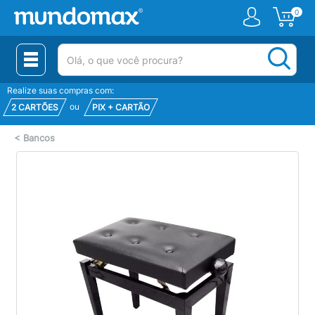
0
(pesquisar)
Realize suas compras com:
ou
2 CARTÕES
PIX + CARTÃO
<
Bancos