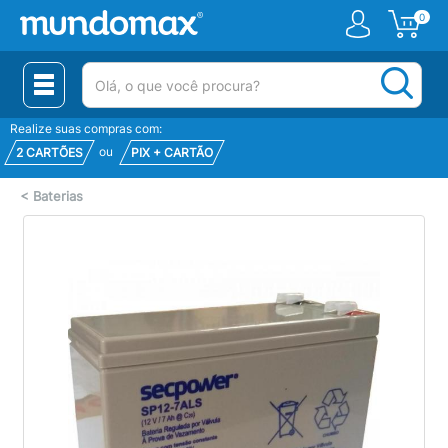
0
(pesquisar)
Realize suas compras com:
ou
2 CARTÕES
PIX + CARTÃO
<
Baterias