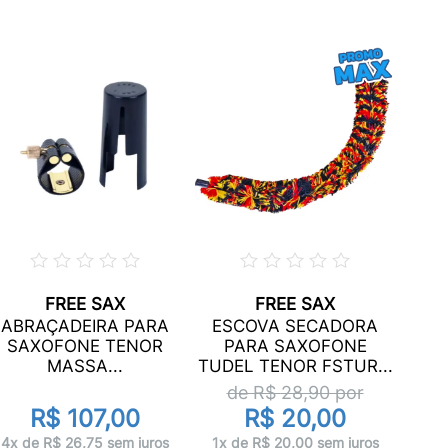
FREE SAX
FREE SAX
BOQ
ABRAÇADEIRA PARA
ESCOVA SECADORA
TE
SAXOFONE TENOR
PARA SAXOFONE
MASSA...
TUDEL TENOR FSTUR...
de R$
28,90
por
R$ 107,00
R$ 20,00
10x 
4x de R$ 26,75 sem juros
1x de R$ 20,00 sem juros