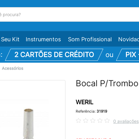
Seu Kit
Instrumentos
Som Profissional
Novida
m:
2 CARTÕES DE CRÉDITO
ou
PIX
\
Acessórios
Bocal P/Tromb
WERIL
Referência:
31919
0 avaliações