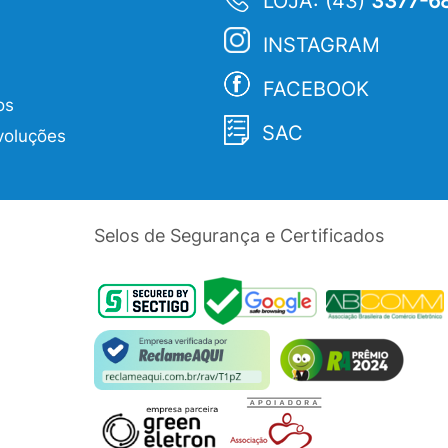
LOJA: (43)
3377-6
INSTAGRAM
FACEBOOK
os
SAC
voluções
Selos de Segurança e Certificados