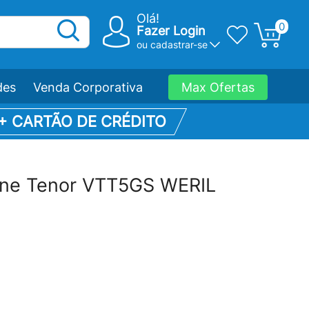
Olá!
0
Fazer Login
ou
cadastrar-se
des
Venda Corporativa
Max Ofertas
 + CARTÃO DE CRÉDITO
one Tenor VTT5GS WERIL