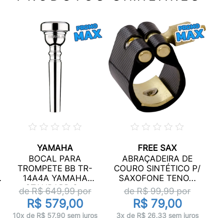
YAMAHA
FREE SAX
BOCAL PARA
ABRAÇADEIRA DE
4
TROMPETE BB TR-
COURO SINTÉTICO P/
14A4A YAMAHA
SAXOFONE TENO...
STANDARD S...
de R$
649,99
por
de R$
99,99
por
R$ 579,00
R$ 79,00
10x de R$ 57,90 sem juros
3x de R$ 26,33 sem juros