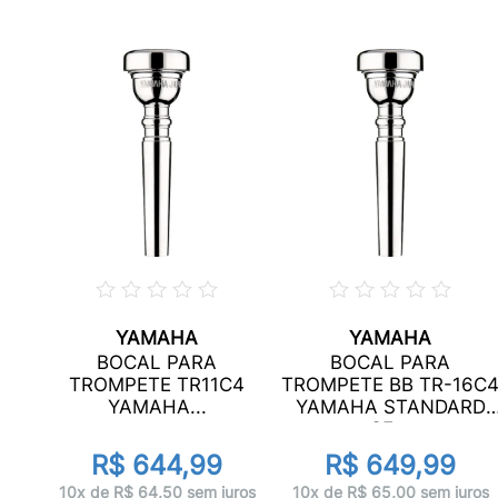
YAMAHA
YAMAHA
A
BOCAL PARA
BOCAL PARA
R
TROMPETE TR11C4
TROMPETE BB TR-16C
YAMAHA...
YAMAHA STANDARD
SE...
R$ 644,99
R$ 649,99
ros
10x de R$ 64,50 sem juros
10x de R$ 65,00 sem juros