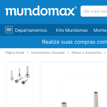
(pesquisar)
Departamentos
Kits Mundomax
Monte 
Realize suas compras co
Página Inicial
\
Instrumentos Musicais
\
Partes e Acessórios