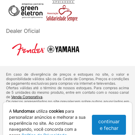
Dealer Oficial
Em caso de divergência de preços e estoques no site, o valor e
disponibilidade válidos são os da Cesta de Compras. Preços e condições
de pagamento exclusivas para compras via internet e televendas.
Ofertas válidas até o término de nossos estoques. Para compras acima
de 5 unidades do mesmo produto, entre em contato com o nosso canal
de
Venda Corporativa
.
Os preços apresentados no site prevalecem sobre outros anunciados em
qualquer outro meio de comunicação ou sites de buscas. Código de
Defesa do Consumidor:
Lei nº 8.078.
A
Mundomax
utiliza
cookies
para
Vendas sujeitas à confirmação de dados e análises de crédito e risco.
personalizar anúncios e melhorar a sua
continuar
experiência no site. Ao continuar
Razão Social: Hayamax Distribuidora de Produtos Eletrônicos Ltda -
e fechar
CNPJ: 01.725.627/0002-53 - Endereço: R. Senador Souza Naves, 9 -
navegando, você concorda com a
Centro - CEP: 86010-921 - Londrina / PR