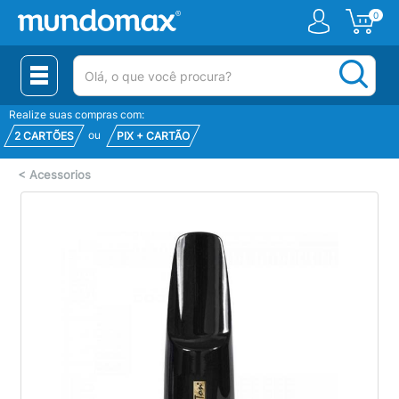
0
(pesquisar)
Realize suas compras com:
ou
2 CARTÕES
PIX + CARTÃO
<
Acessorios