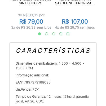
..
PAR
SINTÉTICO P/...
SAXOFONE TENOR MA...
r
de R$
99,99
por
R$ 79,00
R$ 107,00
juros
1x d
3x de R$ 26,33 sem juros
4x de R$ 26,75 sem juros
CARACTERÍSTICAS
Dimensões da embalagem:
4.500 x 4.500 x
15.000 CM
Informação adicional:
EAN:
7897373168030
Un.Venda:
PC/1
Tempo de Garantia:
12 meses (já inclui garantia
legal, Art.26, CDC)