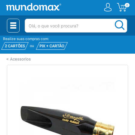
0
(pesquisar)
Realize suas compras com:
ou
2 CARTÕES
PIX + CARTÃO
<
Acessorios