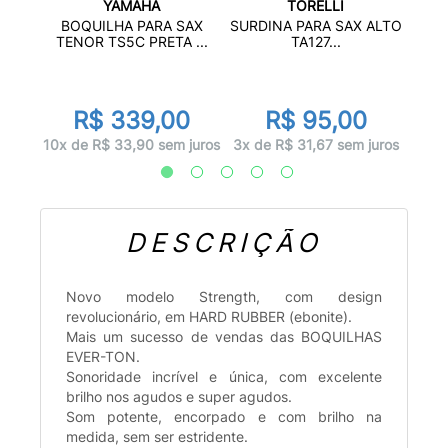
YAMAHA
TORELLI
ARA
BOQU
BOQUILHA PARA SAX
SURDINA PARA SAX ALTO
...
TENOR TS5C PRETA ...
TA127...
R$ 339,00
R$ 95,00
juros
10x d
10x de R$ 33,90 sem juros
3x de R$ 31,67 sem juros
DESCRIÇÃO
Novo modelo Strength, com design
revolucionário, em HARD RUBBER (ebonite).
Mais um sucesso de vendas das BOQUILHAS
EVER-TON.
Sonoridade incrível e única, com excelente
brilho nos agudos e super agudos.
Som potente, encorpado e com brilho na
medida, sem ser estridente.