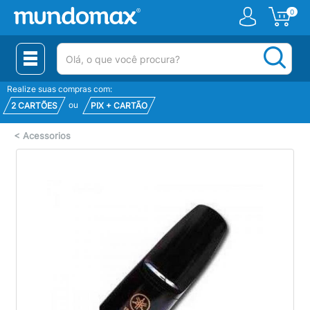
0
(pesquisar)
Realize suas compras com:
ou
2 CARTÕES
PIX + CARTÃO
<
Acessorios