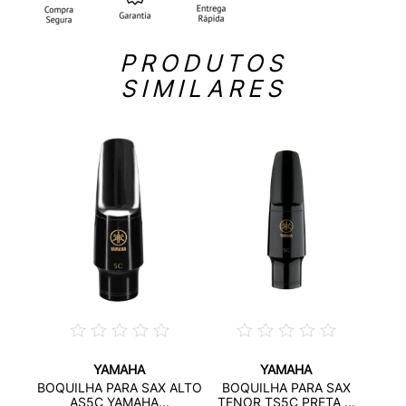
PRODUTOS
SIMILARES
YAMAHA
YAMAHA
RA
BOQUILHA PARA SAX ALTO
BOQUILHA PARA SAX
A...
SAX
AS5C YAMAHA...
TENOR TS5C PRETA ...