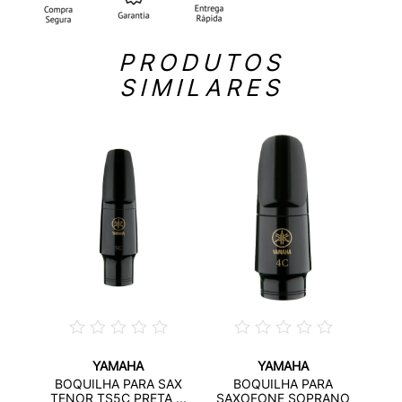
PRODUTOS
SIMILARES
YAMAHA
YAMAHA
A
BRA
BOQUILHA PARA SAX
BOQUILHA PARA
TS4C
TENOR TS5C PRETA ...
SAXOFONE SOPRANO