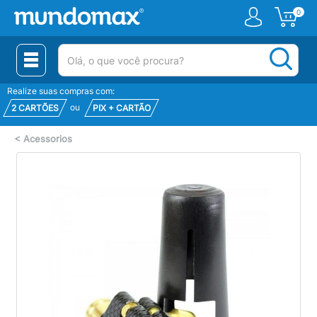
0
(pesquisar)
Realize suas compras com:
ou
2 CARTÕES
PIX + CARTÃO
<
Acessorios