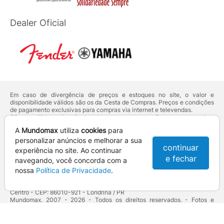
Dealer Oficial
Em caso de divergência de preços e estoques no site, o valor e
disponibilidade válidos são os da Cesta de Compras. Preços e condições
de pagamento exclusivas para compras via internet e televendas.
Ofertas válidas até o término de nossos estoques. Para compras acima
de 5 unidades do mesmo produto, entre em contato com o nosso canal
A
Mundomax
utiliza
cookies
para
de
Venda Corporativa
.
Os preços apresentados no site prevalecem sobre outros anunciados em
personalizar anúncios e melhorar a sua
continuar
qualquer outro meio de comunicação ou sites de buscas. Código de
experiência no site. Ao continuar
Defesa do Consumidor:
Lei nº 8.078.
e fechar
navegando, você concorda com a
Vendas sujeitas à confirmação de dados e análises de crédito e risco.
nossa
Política de Privacidade
.
Razão Social: Hayamax Distribuidora de Produtos Eletrônicos Ltda -
CNPJ: 01.725.627/0002-53 - Endereço: R. Senador Souza Naves, 9 -
Centro - CEP: 86010-921 - Londrina / PR
Mundomax. 2007 - 2026 - Todos os direitos reservados. - Fotos e
Logotipos aqui veiculados são de propriedade da Mundomax e seus
parceiros.