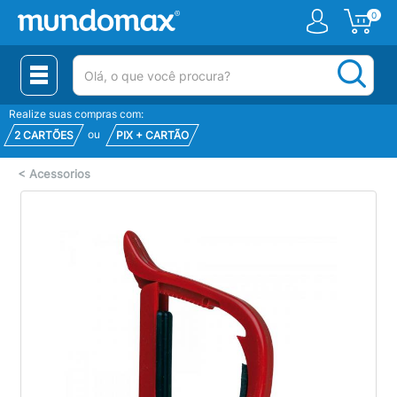
0
(pesquisar)
Realize suas compras com:
ou
2 CARTÕES
PIX + CARTÃO
<
Acessorios